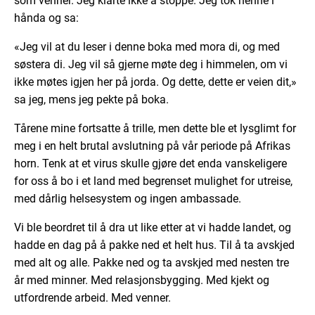
som venner. Jeg klarte ikke å stoppe. Jeg tok henne i
hånda og sa:
«Jeg vil at du leser i denne boka med mora di, og med
søstera di. Jeg vil så gjerne møte deg i himmelen, om vi
ikke møtes igjen her på jorda. Og dette, dette er veien dit,»
sa jeg, mens jeg pekte på boka.
Tårene mine fortsatte å trille, men dette ble et lysglimt for
meg i en helt brutal avslutning på vår periode på Afrikas
horn. Tenk at et virus skulle gjøre det enda vanskeligere
for oss å bo i et land med begrenset mulighet for utreise,
med dårlig helsesystem og ingen ambassade.
Vi ble beordret til å dra ut like etter at vi hadde landet, og
hadde en dag på å pakke ned et helt hus. Til å ta avskjed
med alt og alle. Pakke ned og ta avskjed med nesten tre
år med minner. Med relasjonsbygging. Med kjekt og
utfordrende arbeid. Med venner.