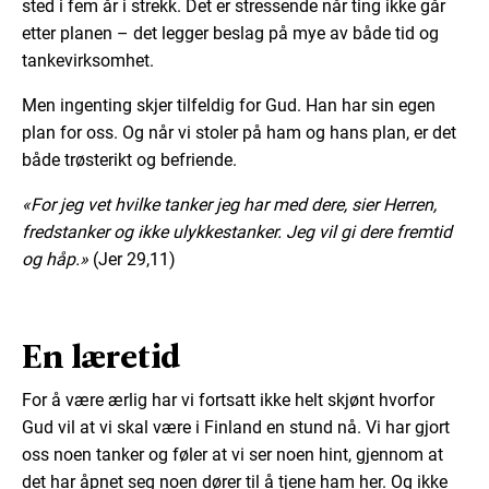
sted i fem år i strekk. Det er stressende når ting ikke går
etter planen – det legger beslag på mye av både tid og
tankevirksomhet.
Men ingenting skjer tilfeldig for Gud. Han har sin egen
plan for oss. Og når vi stoler på ham og hans plan, er det
både trøsterikt og befriende.
«For jeg vet hvilke tanker jeg har med dere, sier Herren,
fredstanker og ikke ulykkestanker. Jeg vil gi dere fremtid
og håp.»
(Jer 29,11)
En læretid
For å være ærlig har vi fortsatt ikke helt skjønt hvorfor
Gud vil at vi skal være i Finland en stund nå. Vi har gjort
oss noen tanker og føler at vi ser noen hint, gjennom at
det har åpnet seg noen dører til å tjene ham her. Og ikke