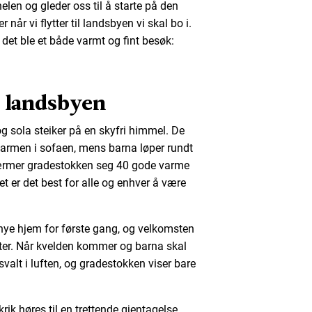
nnelen og gleder oss til å starte på den
 når vi flytter til landsbyen vi skal bo i.
 det ble et både varmt og fint besøk:
 landsbyen
 sola steiker på en skyfri himmel. De
 varmen i sofaen, mens barna løper rundt
 nærmer gradestokken seg 40 gode varme
t er det best for alle og enhver å være
t nye hjem for første gang, og velkomsten
åter. Når kvelden kommer og barna skal
svalt i luften, og gradestokken viser bare
krik høres til en trettende gjentagelse.