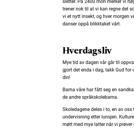
sletter. På 2400 moh merker vi hø
trener nok til at vi kan regne de
vi et nytt insekt, og hver morgen 
danser oppå blikktaket vårt.
Hverdagsliv
Mye tid av dagen vår går til oppva
gjort det enda i dag, takk Gud f
din!
Barna våre har fått seg en sandka
de andre språkskolebarna.
Skoledagene deles i to, en av oss
undervisning etter lunsjen. Kulturen
møtt med mye latter når vi prøver 