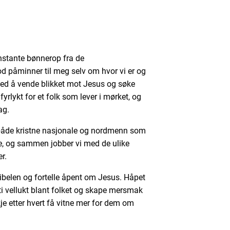
stante bønnerop fra de
 påminner til meg selv om hvor vi er og
 med å vende blikket mot Jesus og søke
yrlykt for et folk som lever i mørket, og
ag.
t både kristne nasjonale og nordmenn som
ere, og sammen jobber vi med de ulike
r.
 Bibelen og fortelle åpent om Jesus. Håpet
isti vellukt blant folket og skape mersmak
je etter hvert få vitne mer for dem om