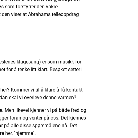
lys som forstyrrer den vakre
t den viser at Abrahams telleoppdrag
n eslenes klagesang) er som musikk for
t for å tenke litt klart. Besøket setter i
her? Kommer vi til å klare å få kontakt
rdan skal vi overleve denne varmen?
 Men likevel kjenner vi på både fred og
gger foran og venter på oss. Det kjennes
ar på alle disse spørsmålene nå. Det
re her, ´hjemme´.