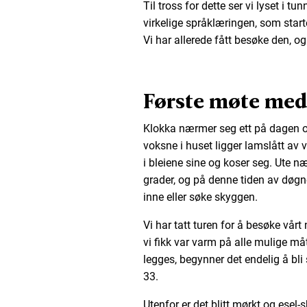
Til tross for dette ser vi lyset i tu
virkelige språklæringen, som starter
Vi har allerede fått besøke den, og
Første møte med
Klokka nærmer seg ett på dagen og
voksne i huset ligger lamslått av
i bleiene sine og koser seg. Ute
grader, og på denne tiden av døgne
inne eller søke skyggen.
Vi har tatt turen for å besøke vår
vi fikk var varm på alle mulige m
legges, begynner det endelig å bli 
33.
Utenfor er det blitt mørkt og esel-s