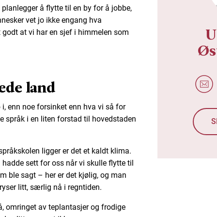
anlegger å flytte til en by for å jobbe,
nesker vet jo ikke engang hva
U
 godt at vi har en sjef i himmelen som
Øs
ede land
 i, enn noe forsinket enn hva vi så for
e språk i en liten forstad til hovedstaden
S
 språkskolen ligger er det et kaldt klima.
hadde sett for oss når vi skulle flytte til
m ble sagt – her er det kjølig, og man
er litt, særlig nå i regntiden.
å, omringet av teplantasjer og frodige