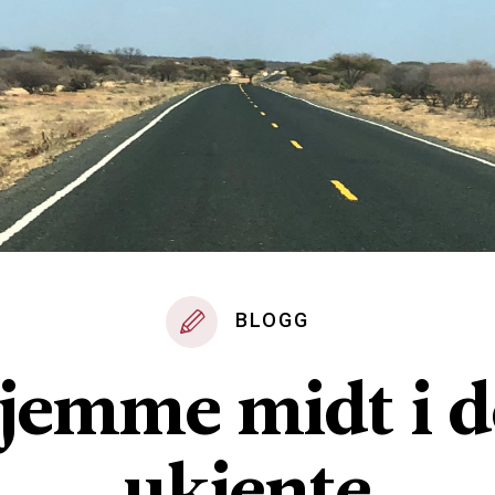
BLOGG
jemme midt i d
ukjente