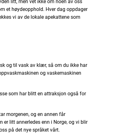
yden litt, men vet ikke om noen av oss
t som et høydeopphold. Hver dag oppdager
vekkes vi av de lokale apekattene som
sk og til vask av klær, så om du ikke har
or oppvaskmaskinen og vaskemaskinen
sse som har blitt en attraksjon også for
 tar morgenen, og en annen får
 er litt annerledes enn i Norge, og vi blir
oss på det nye språket vårt.