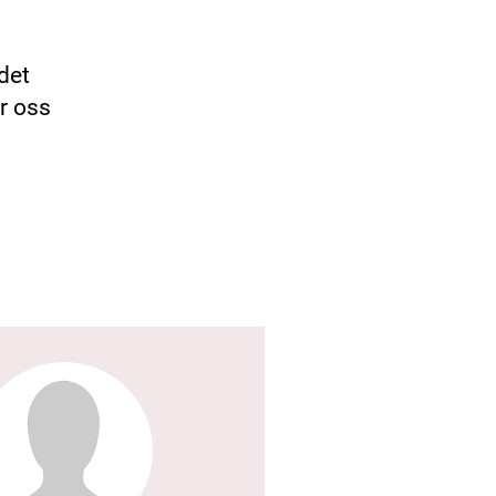
det
er oss
.