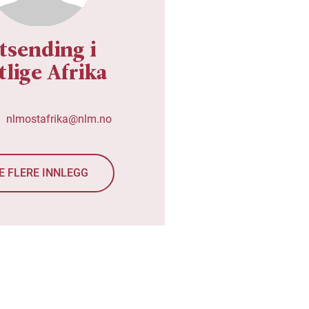
tsending i
tlige Afrika
nlmostafrika@nlm.no
E FLERE INNLEGG