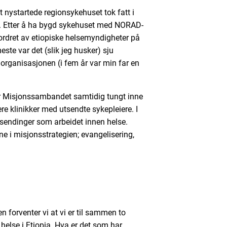
t nystartede regionsykehuset tok fatt i
n. Etter å ha bygd sykehuset med NORAD-
ordret av etiopiske helsemyndigheter på
este var det (slik jeg husker) sju
ra organisasjonen (i fem år var min far en
 var Misjonssambandet samtidig tungt inne
ere klinikker med utsendte sykepleiere. I
sendinger som arbeidet innen helse.
ne i misjonsstrategien; evangelisering,
en forventer vi at vi er til sammen to
helse i Etiopia. Hva er det som har