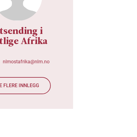
tsending i
tlige Afrika
nlmostafrika@nlm.no
E FLERE INNLEGG