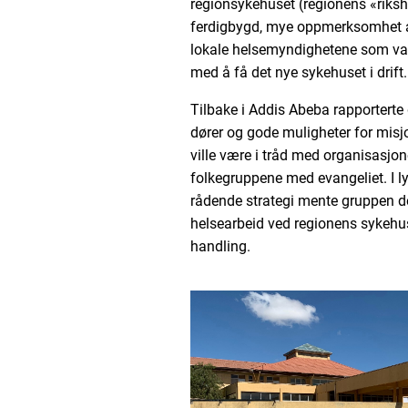
regionsykehuset (regionens «riks
ferdigbygd, mye oppmerksomhet a
lokale helsemyndighetene som var 
med å få det nye sykehuset i drift.
Tilbake i Addis Abeba rapporterte
dører og gode muligheter for mis
ville være i tråd med organisasjo
folkegruppene med evangeliet. I 
rådende strategi mente gruppen det
helsearbeid ved regionens sykehus.
handling.