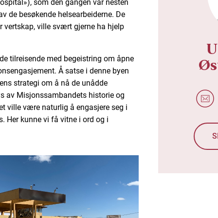
hospital»), som den gangen var nesten
v de besøkende helsearbeiderne. De
vertskap, ville svært gjerne ha hjelp
U
 de tilreisende med begeistring om åpne
Øs
jonsengasjement. Å satse i denne byen
nens strategi om å nå de unådde
lys av Misjonssambandets historie og
 ville være naturlig å engasjere seg i
 Her kunne vi få vitne i ord og i
S