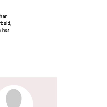
 har
rbeid,
n har