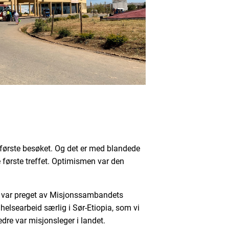
et første besøket. Og det er med blandede
e første treffet. Optimismen var den
lv var preget av Misjonssambandets
helsearbeid særlig i Sør-Etiopia, som vi
edre var misjonsleger i landet.