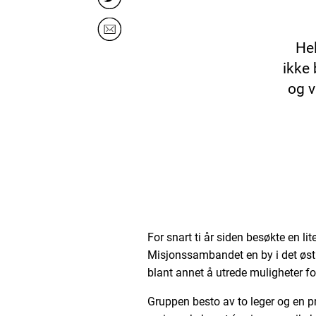
Hel
ikke 
og v
For snart ti år siden besøkte en li
Misjonssambandet en by i det østl
blant annet å utrede muligheter for
Gruppen besto av to leger og en pr