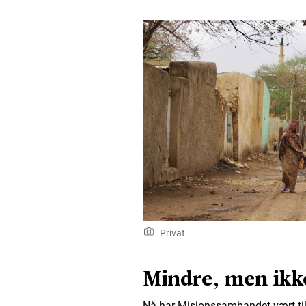
Privat
Mindre, men ikk
Nå har Misjonssambandet vært til 