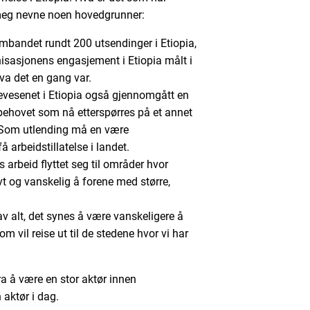
meg nevne noen hovedgrunner:
bandet rundt 200 utsendinger i Etiopia,
ganisasjonens engasjement i Etiopia målt i
hva det en gang var.
evesenet i Etiopia også gjennomgått en
 behovet som nå etterspørres på et annet
 Som utlending må en være
å arbeidstillatelse i landet.
 arbeid flyttet seg til områder hvor
vt og vanskelig å forene med større,
 av alt, det synes å være vanskeligere å
som vil reise ut til de stedene hvor vi har
a å være en stor aktør innen
n aktør i dag.