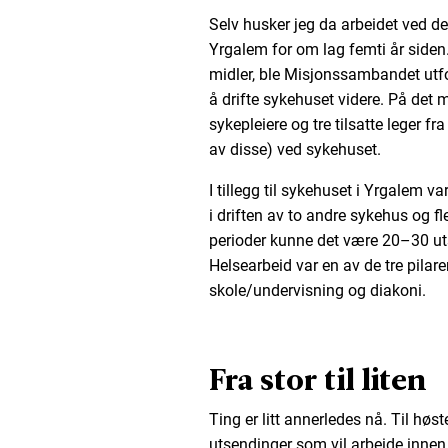
Selv husker jeg da arbeidet ved de
Yrgalem for om lag femti år side
midler, ble Misjonssambandet utf
å drifte sykehuset videre. På det m
sykepleiere og tre tilsatte leger f
av disse) ved sykehuset.
I tillegg til sykehuset i Yrgalem
i driften av to andre sykehus og fl
perioder kunne det være 20–30 ut
Helsearbeid var en av de tre pilare
skole/undervisning og diakoni.
Fra stor til liten
Ting er litt annerledes nå. Til høst
utsendinger som vil arbeide innen 