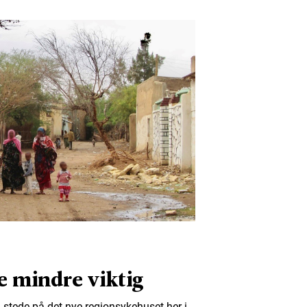
e mindre viktig
stede på det nye regionsykehuset her i