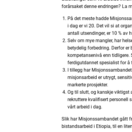
forårsaket denne endringen? La 
På det meste hadde Misjonssam
i dag er vi 20. Det vil si at or
antall utsendinger, er 10 % av 
Selv om mye mangler, har hels
betydelig forbedring. Derfor er
kompetansenivå enn tidligere.
ferdigutdannet spesialist for å f
I tillegg har Misjonssambandets
misjonsarbeid er utrygt, sensiti
markerte prosjekter.
Og til slutt, og kanskje viktigst
rekruttere kvalifisert personell 
vårt arbeid i dag.
Slik har Misjonssambandet gått fr
bistandsarbeid i Etiopia, til en lite