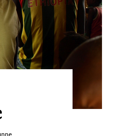
e
kunne