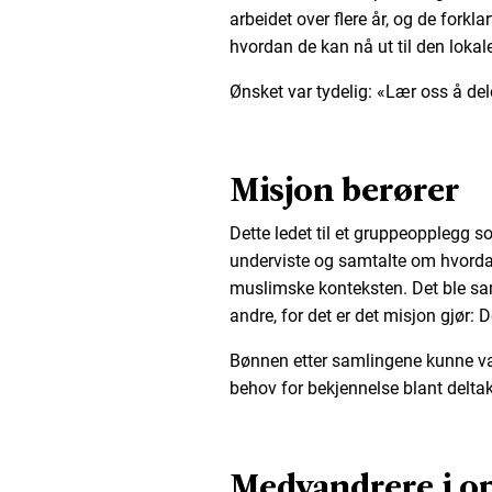
arbeidet over flere år, og de forkl
hvordan de kan nå ut til den loka
Ønsket var tydelig: «Lær oss å d
Misjon berører
Dette ledet til et gruppeopplegg s
underviste og samtalte om hvorda
muslimske konteksten. Det ble s
andre, for det er det misjon gjør: D
Bønnen etter samlingene kunne vare
behov for bekjennelse blant deltak
Medvandrere i o