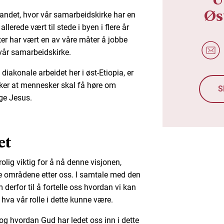
Øs
i landet, hvor vår samarbeidskirke har en
erede vært til stede i byen i flere år
ter har vært en av våre måter å jobbe
år samarbeidskirke.
diakonale arbeidet her i øst-Etiopia, er
sker at mennesker skal få høre om
S
lge Jesus.
et
olig viktig for å nå denne visjonen,
sse områdene etter oss. I samtale med den
derfor til å fortelle oss hvordan vi kan
hva vår rolle i dette kunne være.
 og hvordan Gud har ledet oss inn i dette