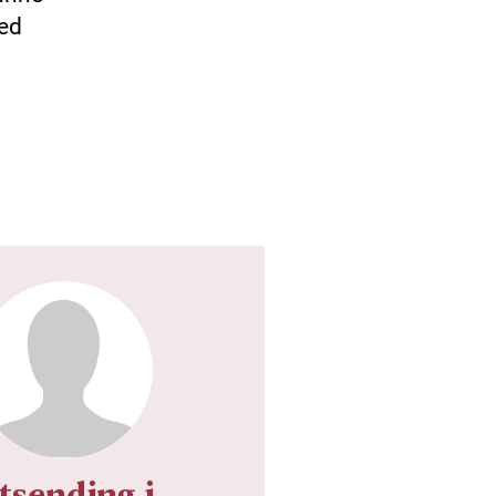
med
tsending i