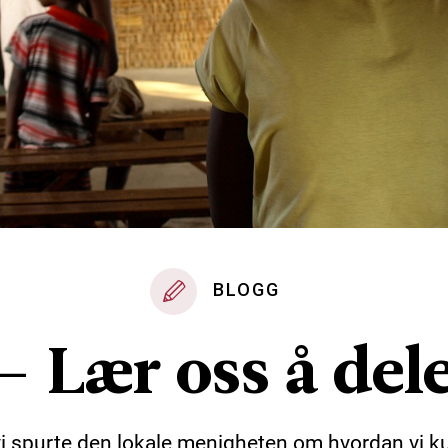
BLOGG
– Lær oss å del
i spurte den lokale menigheten om hvordan vi 