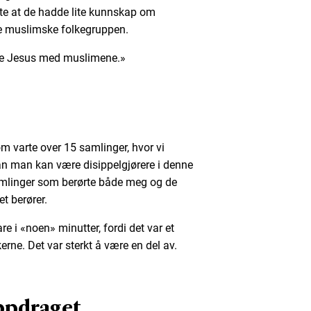
arte at de hadde lite kunnskap om
le muslimske folkegruppen.
ele Jesus med muslimene.»
om varte over 15 samlinger, hvor vi
n man kan være disippelgjørere i denne
amlinger som berørte både meg og de
et berører.
 i «noen» minutter, fordi det var et
erne. Det var sterkt å være en del av.
ppdraget