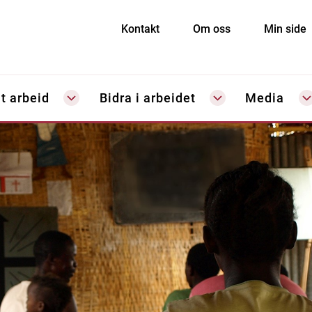
Kontakt
Om oss
Min side
t arbeid
Bidra i arbeidet
Media