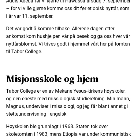
Addis Abeba før vi kjørte til Hawassa tirsdag 7. september
– for vi ville gjerne komme oss dit før etiopisk nyttår, som
i år var 11. september.
Det var godt å komme tilbake! Allerede dagen etter
ankomst kom hushjelpen vår på besøk og ga oss hver vår
nyttårsblomst. Vi trives godt i hjemmet vårt her på tomten
til Tabor College.
Misjonsskole og hjem
Tabor College er en av Mekane Yesus-kirkens høyskoler,
og den eneste med missiologisk studieretning. Min mann,
Magnus, underviser i missiologi, og jeg får blant annet gi
støtteundervisning i engelsk.
Høyskolen ble grunnlagt i 1968. Staten tok over
skoletomten i 1983, mens Etiopia var under kommunistisk