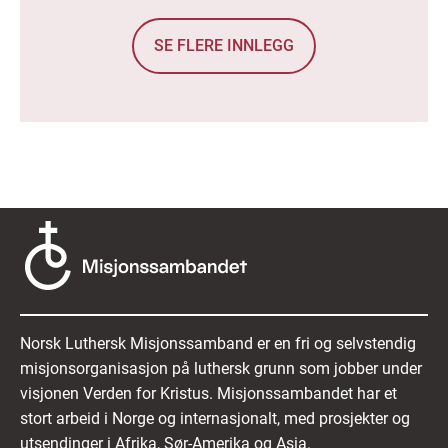
SE FLERE INNLEGG
Norsk Luthersk Misjonssamband er en fri og selvstendig
misjonsorganisasjon på luthersk grunn som jobber under
visjonen Verden for Kristus. Misjonssambandet har et
stort arbeid i Norge og internasjonalt, med prosjekter og
utsendinger i Afrika, Sør-Amerika og Asia.