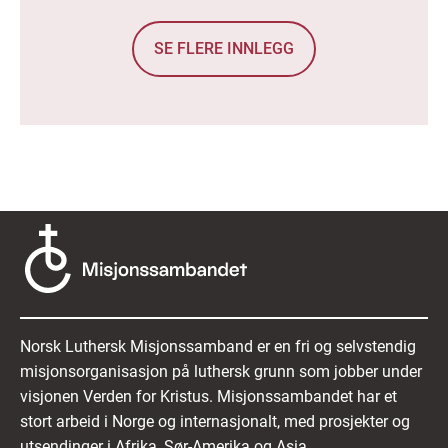
SE FLERE INNLEGG
Norsk Luthersk Misjonssamband er en fri og selvstendig
misjonsorganisasjon på luthersk grunn som jobber under
visjonen Verden for Kristus. Misjonssambandet har et
stort arbeid i Norge og internasjonalt, med prosjekter og
utsendinger i Afrika, Sør-Amerika og Asia.