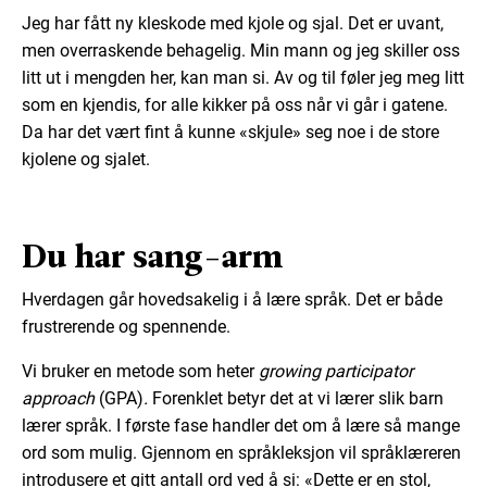
Jeg har fått ny kleskode med kjole og sjal. Det er uvant,
men overraskende behagelig. Min mann og jeg skiller oss
litt ut i mengden her, kan man si. Av og til føler jeg meg litt
som en kjendis, for alle kikker på oss når vi går i gatene.
Da har det vært fint å kunne «skjule» seg noe i de store
kjolene og sjalet.
Du har sang-arm
Hverdagen går hovedsakelig i å lære språk. Det er både
frustrerende og spennende.
Vi bruker en metode som heter
growing participator
approach
(GPA)
.
Forenklet betyr det at vi lærer slik barn
lærer språk. I første fase handler det om å lære så mange
ord som mulig. Gjennom en språkleksjon vil språklæreren
introdusere et gitt antall ord ved å si: «Dette er en stol,