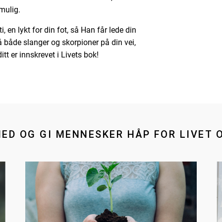
mulig.
, en lykt for din fot, så Han får lede din
å både slanger og skorpioner på din vei,
itt er innskrevet i Livets bok!
MED OG GI MENNESKER HÅP FOR LIVET 