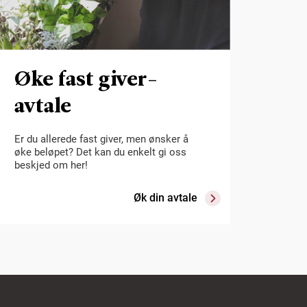
Øke fast giver-
avtale
Er du allerede fast giver, men ønsker å
øke beløpet? Det kan du enkelt gi oss
beskjed om her!
Øk din avtale