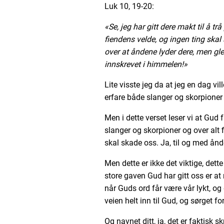
Luk 10, 19-20:
«Se, jeg har gitt dere makt til å tr
fiendens velde, og ingen ting skal
over at åndene lyder dere, men gle
innskrevet i himmelen!»
Lite visste jeg da at jeg en dag vil
erfare både slanger og skorpioner
Men i dette verset leser vi at Gud f
slanger og skorpioner og over alt 
skal skade oss. Ja, til og med ånd
Men dette er ikke det viktige, dette
store gaven Gud har gitt oss er at
når Guds ord får være vår lykt, og 
veien helt inn til Gud, og sørget fo
Og navnet ditt, ja, det er faktisk 