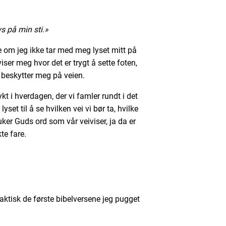
lys på min sti.»
re om jeg ikke tar med meg lyset mitt på
viser meg hvor det er trygt å sette foten,
 beskytter meg på veien.
 i hverdagen, der vi famler rundt i det
yset til å se hvilken vei vi bør ta, hvilke
ruker Guds ord som vår veiviser, ja da er
te fare.
 faktisk de første bibelversene jeg pugget