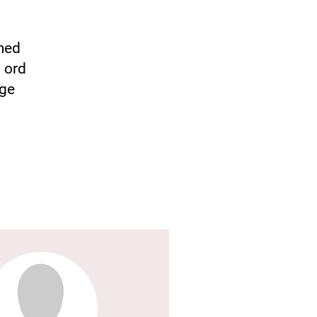
 med
 ord
ige