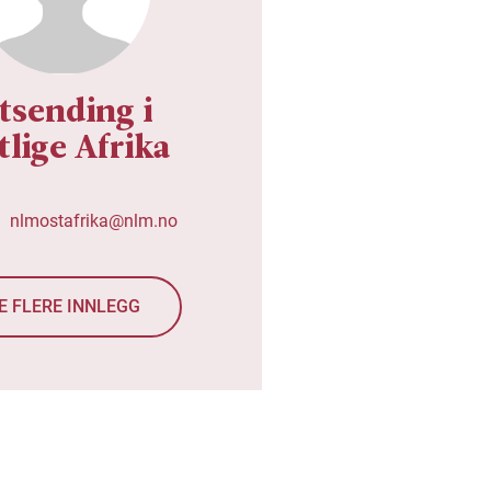
tsending i
tlige Afrika
nlmostafrika@nlm.no
E FLERE INNLEGG