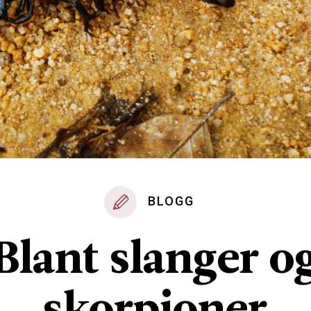
BLOGG
Blant slanger o
skorpioner