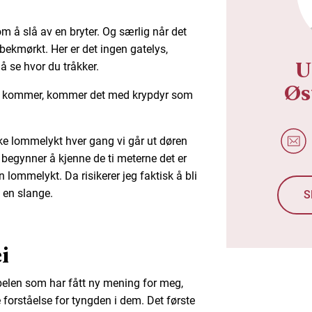
om å slå av en bryter. Og særlig når det
g bekmørkt. Her er det ingen gatelys,
U
 å se hvor du tråkker.
Øs
t kommer, kommer det med krypdyr som
uke lommelykt hver gang vi går ut døren
eg begynner å kjenne de ti meterne det er
n lommelykt. Da risikerer jeg faktisk å bli
v en slange.
S
i
 Bibelen som har fått ny mening for meg,
 forståelse for tyngden i dem. Det første