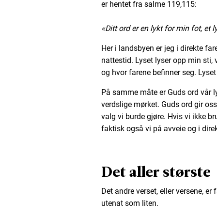
er hentet fra salme 119,115:
«Ditt ord er en lykt for min fot, et 
Her i landsbyen er jeg i direkte fa
nattestid. Lyset lyser opp min sti, 
og hvor farene befinner seg. Lyset
På samme måte er Guds ord vår lykt
verdslige mørket. Guds ord gir oss l
valg vi burde gjøre. Hvis vi ikke b
faktisk også vi på avveie og i direk
Det aller største
Det andre verset, eller versene, er
utenat som liten.