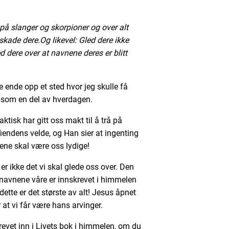
å på slanger og skorpioner og over alt
 skade dere.
Og likevel: Gled dere ikke
d dere over at navnene deres er blitt
le ende opp et sted hvor jeg skulle få
 som en del av hverdagen.
aktisk har gitt oss makt til å trå på
fiendens velde, og Han sier at ingenting
ene skal være oss lydige!
 er ikke det vi skal glede oss over. Den
 navnene våre er innskrevet i himmelen
dette er det største av alt! Jesus åpnet
r at vi får være hans arvinger.
skrevet inn i Livets bok i himmelen, om du