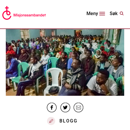
Søk
Meny
BLOGG