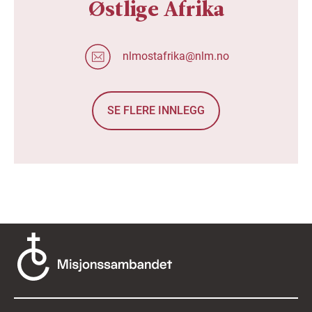
Østlige Afrika
nlmostafrika@nlm.no
SE FLERE INNLEGG