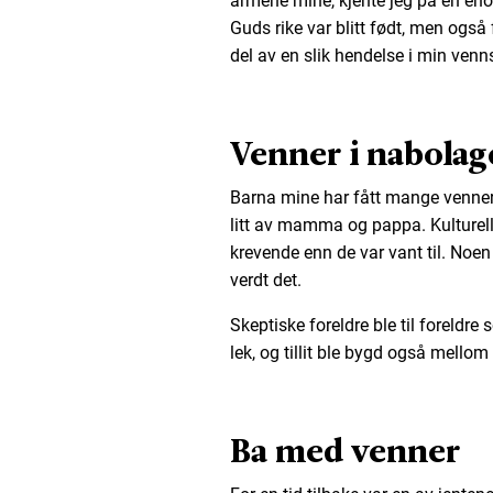
armene mine, kjente jeg på en enor
Guds rike var blitt født, men også fo
del av en slik hendelse i min venns
Venner i nabolag
Barna mine har fått mange venner 
litt av mamma og pappa. Kulturelle
krevende enn de var vant til. Noen
verdt det.
Skeptiske foreldre ble til foreldre
lek, og tillit ble bygd også mellom
Ba med venner