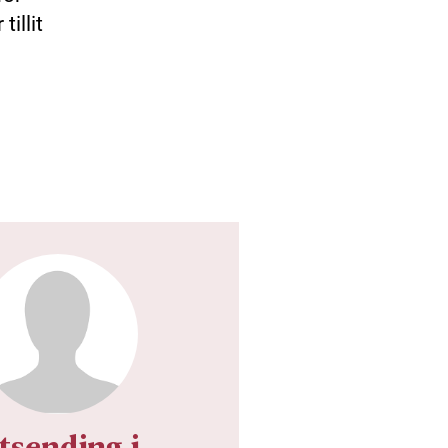
tillit
tsending i