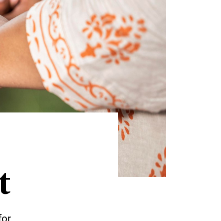
t
for