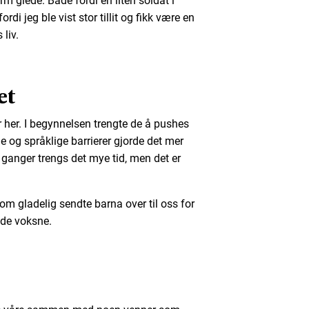
m glede. Både fordi en liten soldat i
rdi jeg ble vist stor tillit og fikk være en
 liv.
et
her. I begynnelsen trengte de å pushes
 og språklige barrierer gjorde det mer
 ganger trengs det mye tid, men det er
 som gladelig sendte barna over til oss for
 de voksne.