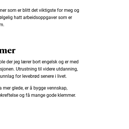
oner som er blitt det viktigste for meg og
vfølgelig hatt arbeidsoppgaver som er
om.
mmer
le der jeg lærer bort engelsk og er med
jonen. Utrustning til videre utdanning,
runnlag for levebrød senere i livet.
a mer glede, er å bygge vennskap,
kreftelse og få mange gode klemmer.