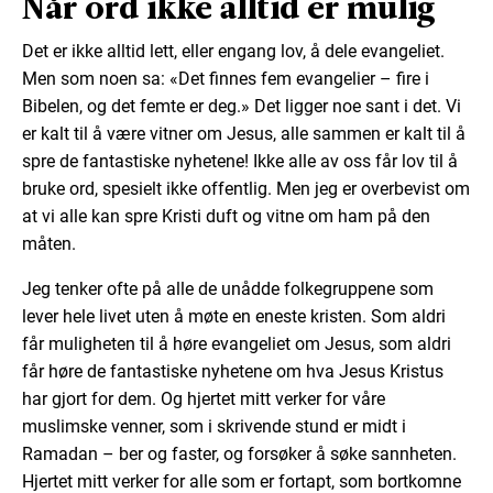
Når ord ikke alltid er mulig
Det er ikke alltid lett, eller engang lov, å dele evangeliet.
Men som noen sa: «Det finnes fem evangelier – fire i
Bibelen, og det femte er deg.» Det ligger noe sant i det. Vi
er kalt til å være vitner om Jesus, alle sammen er kalt til å
spre de fantastiske nyhetene! Ikke alle av oss får lov til å
bruke ord, spesielt ikke offentlig. Men jeg er overbevist om
at vi alle kan spre Kristi duft og vitne om ham på den
måten.
Jeg tenker ofte på alle de unådde folkegruppene som
lever hele livet uten å møte en eneste kristen. Som aldri
får muligheten til å høre evangeliet om Jesus, som aldri
får høre de fantastiske nyhetene om hva Jesus Kristus
har gjort for dem. Og hjertet mitt verker for våre
muslimske venner, som i skrivende stund er midt i
Ramadan – ber og faster, og forsøker å søke sannheten.
Hjertet mitt verker for alle som er fortapt, som bortkomne