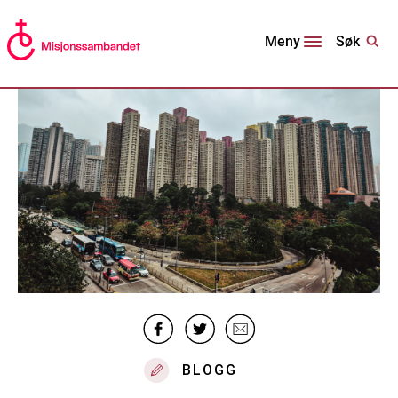
Søk
Meny
BLOGG