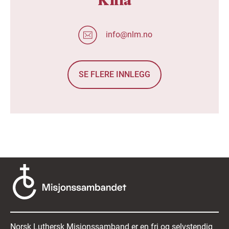
info@nlm.no
SE FLERE INNLEGG
Norsk Luthersk Misjonssamband er en fri og selvstendig