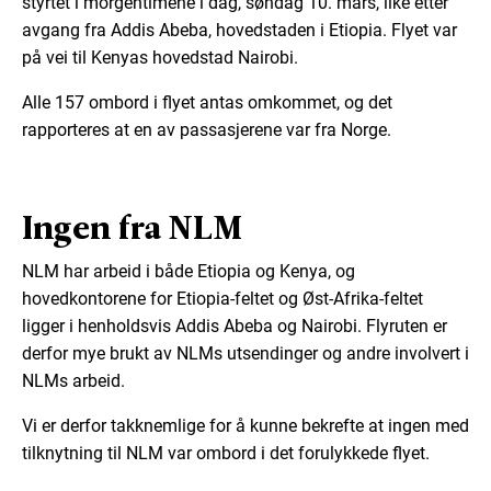
styrtet i morgentimene i dag, søndag 10. mars, like etter
avgang fra Addis Abeba, hovedstaden i Etiopia. Flyet var
på vei til Kenyas hovedstad Nairobi.
Alle 157 ombord i flyet antas omkommet, og det
rapporteres at en av passasjerene var fra Norge.
Ingen fra NLM
NLM har arbeid i både Etiopia og Kenya, og
hovedkontorene for Etiopia-feltet og Øst-Afrika-feltet
ligger i henholdsvis Addis Abeba og Nairobi. Flyruten er
derfor mye brukt av NLMs utsendinger og andre involvert i
NLMs arbeid.
Vi er derfor takknemlige for å kunne bekrefte at ingen med
tilknytning til NLM var ombord i det forulykkede flyet.