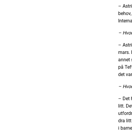
– Astr
behov,
Intern
– Hvor
– Astri
mars. 
annet 
på Tef
det var
– Hvor
– Det 
litt. D
utford
dra lit
i barn