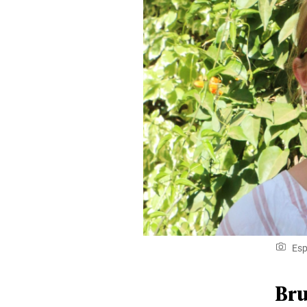
Esp
Bru