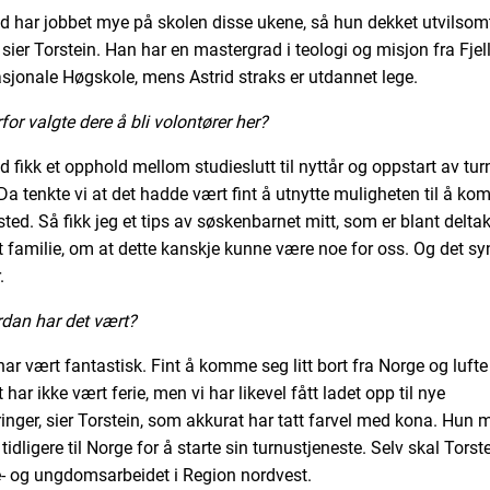
id har jobbet mye på skolen disse ukene, så hun dekket utvilsomt
 sier Torstein. Han har en mastergrad i teologi og misjon fra Fje
asjonale Høgskole, mens Astrid straks er utdannet lege.
for valgte dere å bli volontører her?
d fikk et opphold mellom studieslutt til nyttår og oppstart av tur
Da tenkte vi at det hadde vært fint å utnytte muligheten til å ko
sted. Så fikk jeg et tips av søskenbarnet mitt, som er blant delta
t familie, om at dette kanskje kunne være noe for oss. Og det syn
.
dan har det vært?
har vært fantastisk. Fint å komme seg litt bort fra Norge og luft
et har ikke vært ferie, men vi har likevel fått ladet opp til nye
ringer, sier Torstein, som akkurat har tatt farvel med kona. Hun 
t tidligere til Norge for å starte sin turnustjeneste. Selv skal Torst
e- og ungdomsarbeidet i Region nordvest.