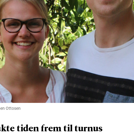
en Ottosen
kte tiden frem til turnus