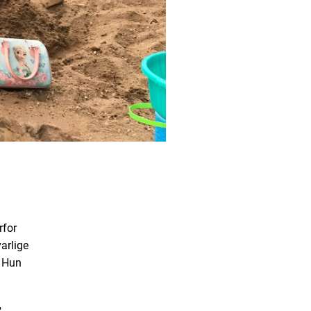
rfor
arlige
. Hun