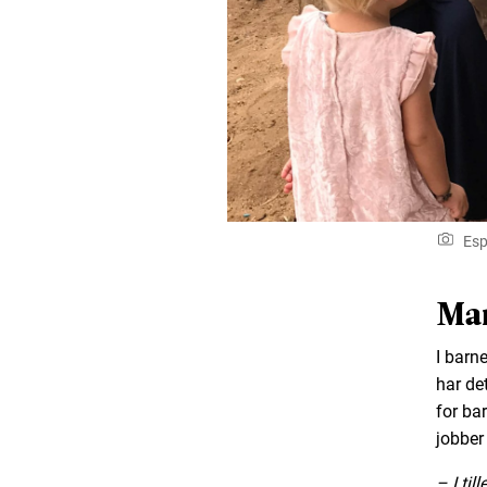
Esp
Ma
I barn
har de
for ba
jobber 
– I til