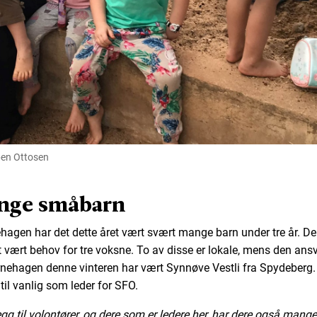
en Ottosen
nge småbarn
ehagen har det dette året vært svært mange barn under tre år. De
t vært behov for tre voksne. To av disse er lokale, mens den ansv
rnehagen denne vinteren har vært Synnøve Vestli fra Spydeberg
til vanlig som leder for SFO.
legg til volontører, og dere som er ledere her, har dere også mange