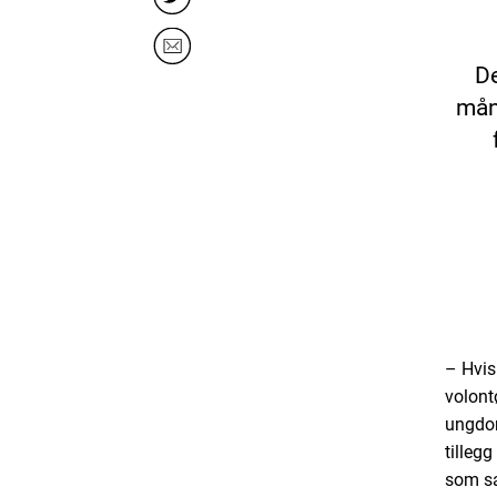
De
mån
– Hvis
volontø
ungdom
tilleg
som sa