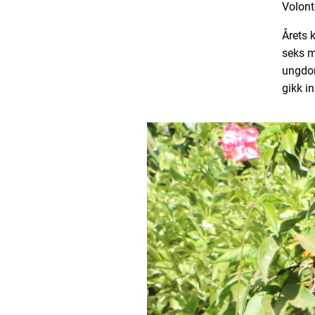
Volontø
Årets 
seks må
ungdom
gikk i