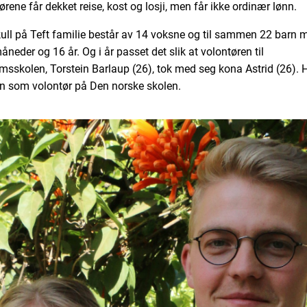
rene får dekket reise, kost og losji, men får ikke ordinær lønn.
kull på Teft familie består av 14 voksne og til sammen 22 barn 
neder og 16 år. Og i år passet det slik at volontøren til
sskolen, Torstein Barlaup (26), tok med seg kona Astrid (26). 
nn som volontør på Den norske skolen.