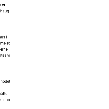
 et
llhaug
nus i
mme et
kerne
tes vi
e hodet
måtte
ein inn