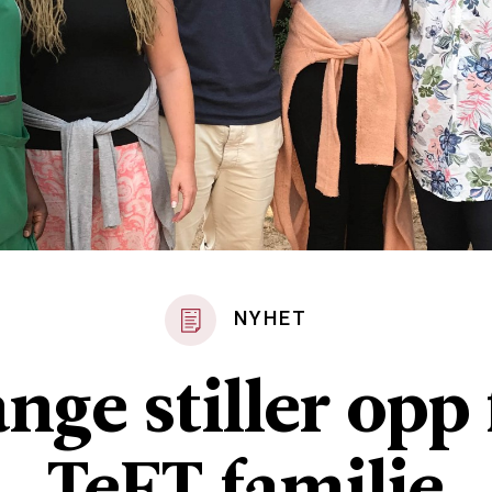
NYHET
nge stiller opp 
TeFT familie