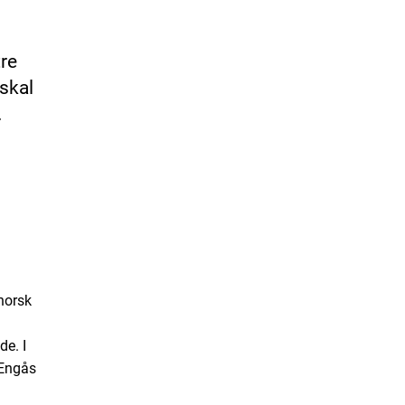
tre
skal
.
 norsk
e. I
 Engås