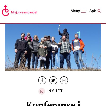
Søk
Meny
NYHET
Konferanse i