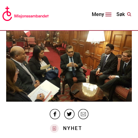
Søk
Meny
NYHET