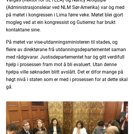
(Administrasjonsleiar ved NLM Sør-Amerika) var òg med
på møtet i kongressen i Lima førre veke. Møtet blei gjort
mogleg ved at ein kongressist og Gutierrez har brukt
kontaktane sine.
På møtet var vise-utdanningsministeren til stades, og
fleire av direktørane frå utdanningsdepartementet saman
med rådgivarar. Justisdepartementet har òg gitt verdifull
hjelp i prosessen fram mot å bli evaluert. Utan denne
hjelpa ville søknaden blitt avslått. Det er difor mange på
høgt nivå i staten som er med i prosessen for at dette skal
gå.