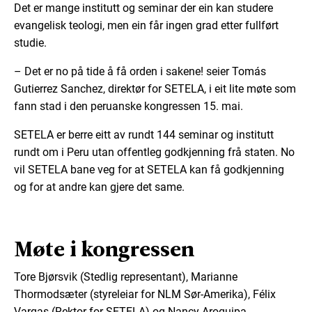
Det er mange institutt og seminar der ein kan studere
evangelisk teologi, men ein får ingen grad etter fullført
studie.
– Det er no på tide å få orden i sakene! seier Tomás
Gutierrez Sanchez, direktør for SETELA, i eit lite møte som
fann stad i den peruanske kongressen 15. mai.
SETELA er berre eitt av rundt 144 seminar og institutt
rundt om i Peru utan offentleg godkjenning frå staten. No
vil SETELA bane veg for at SETELA kan få godkjenning
og for at andre kan gjere det same.
Møte i kongressen
Tore Bjørsvik (Stedlig representant), Marianne
Thormodsæter (styreleiar for NLM Sør-Amerika), Félix
Vargas (Rektor for SETELA) og Nancy Aroquipa