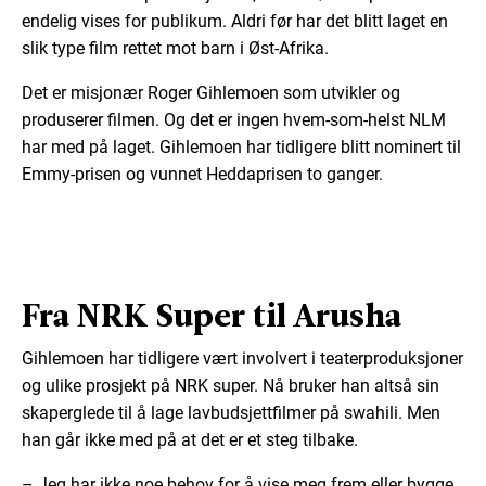
endelig vises for publikum. Aldri før har det blitt laget en
slik type film rettet mot barn i Øst-Afrika.
Det er misjonær Roger Gihlemoen som utvikler og
produserer filmen. Og det er ingen hvem-som-helst NLM
har med på laget. Gihlemoen har tidligere blitt nominert til
Emmy-prisen og vunnet Heddaprisen to ganger.
Fra NRK Super til Arusha
Gihlemoen har tidligere vært involvert i teaterproduksjoner
og ulike prosjekt på NRK super. Nå bruker han altså sin
skaperglede til å lage lavbudsjettfilmer på swahili. Men
han går ikke med på at det er et steg tilbake.
– Jeg har ikke noe behov for å vise meg frem eller bygge