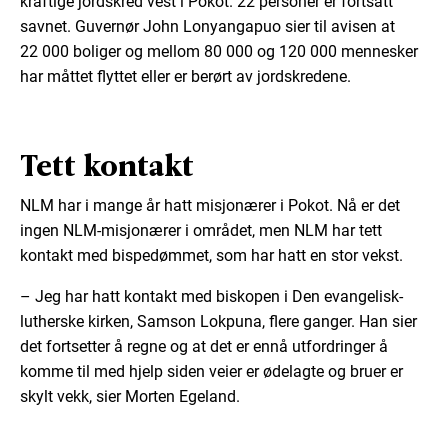
kraftige jordskred vest i Pokot. 22 personer er fortsatt
savnet. Guvernør John Lonyangapuo sier til avisen at
22 000 boliger og mellom 80 000 og 120 000 mennesker
har måttet flyttet eller er berørt av jordskredene.
Tett kontakt
NLM har i mange år hatt misjonærer i Pokot. Nå er det
ingen NLM-misjonærer i området, men NLM har tett
kontakt med bispedømmet, som har hatt en stor vekst.
– Jeg har hatt kontakt med biskopen i Den evangelisk-
lutherske kirken, Samson Lokpuna, flere ganger. Han sier
det fortsetter å regne og at det er ennå utfordringer å
komme til med hjelp siden veier er ødelagte og bruer er
skylt vekk, sier Morten Egeland.