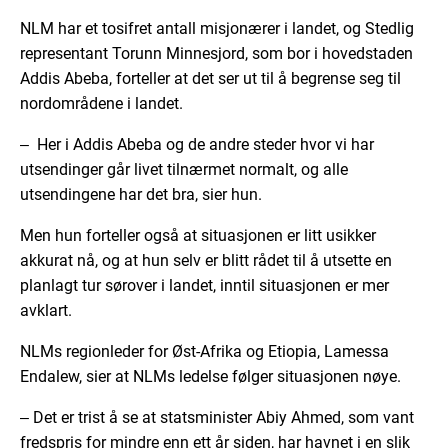
NLM har et tosifret antall misjonærer i landet, og Stedlig
representant Torunn Minnesjord, som bor i hovedstaden
Addis Abeba, forteller at det ser ut til å begrense seg til
nordområdene i landet.
‒ ­Her i Addis Abeba og de andre steder hvor vi har
utsendinger går livet tilnærmet normalt, og alle
utsendingene har det bra, sier hun.
Men hun forteller også at situasjonen er litt usikker
akkurat nå, og at hun selv er blitt rådet til å utsette en
planlagt tur sørover i landet, inntil situasjonen er mer
avklart.
NLMs regionleder for Øst-Afrika og Etiopia, Lamessa
Endalew, sier at NLMs ledelse følger situasjonen nøye.
­‒ Det er trist å se at statsminister Abiy Ahmed, som vant
fredspris for mindre enn ett år siden, har havnet i en slik