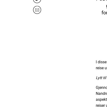
fo
I diss
reise 
Lytt t
Gjenno
Nandru
aspekt
reiser 