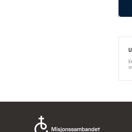
E
a
T
m
o
m
M
i
e
K
k