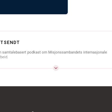
UTSENDT
n samtalebasert podkast om Misjonssambandets internasjonale
rbeid.
ar opp spørsmål om hva slags utfordringer man møter i en global
isjons- og bistandskontekst? Hvordan er egentlig arbeidet
rganisert? Og hvordan føles det å bo og arbeide i krysningspunktet
ellom ulike språk, kulturer og verdensbilder?
ed en rekke gjester som er tett på arbeidet gir Utsendt et spennend
nnblikk i hvordan det er å drive misjon og bistand i en verden i stadig
ndring.
an høres på stort sett alle steder hvor podkast lyttes til, eller man
an gå inn på nlm.no/podkast. Publiseres ukentlig.