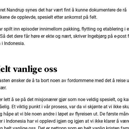
ret Nandrup synes det har vært fint å kunne dokumentere de rå
kkene de opplevde, spesielt etter ankomst på felt.
r spilt inn episoder innimellom pakking, flytting og etablering i 
 Så det dere får høre er ekte og nært, skriver Ingebjørg på e-post 
i Indonesia.
elt vanlige oss
asten ønsker de å ta bort noen av fordommene med det å reise 
ær.
er lett å se på det misjonærer gjør som noe veldig spesielt, og k
lig. Et viktig punkt i vår prosess, var da vi skjønte at vi ikke sku
og håpe at vi ble noen andre i løpet av flyreisen ut. De første må
r i Indonesia har vi opplevd igjen og igjen at vi ikke klarer å væ
n helt vanlige oss. Det er nettopp som en helt vanlig kristen fami