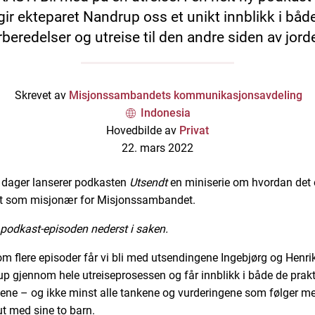
gir ekteparet Nandrup oss et unikt innblikk i båd
rberedelser og utreise til den andre siden av jord
Skrevet av
Misjonssambandets kommunikasjonsavdeling
Indonesia
Hovedbilde av
Privat
22. mars 2022
e dager lanserer podkasten
Utsendt
en miniserie om hvordan det 
ut som misjonær for Misjonssambandet.
il podkast-episoden nederst i saken.
m flere episoder får vi bli med utsendingene Ingebjørg og Henri
p gjennom hele utreiseprosessen og får innblikk i både de prakt
ene – og ikke minst alle tankene og vurderingene som følger m
ut med sine to barn.