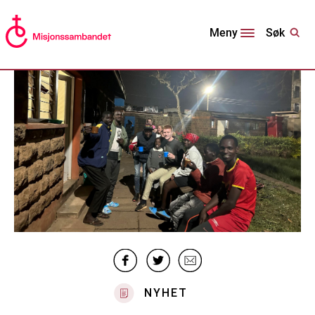
Søk
Meny
NYHET