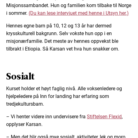
Misjonssambandet. Hun og familien kom tilbake til Norge
i sommer.
(Du kan lese intervjuet med henne i Utsyn her.)
Hennes egne barn på 10, 12 og 13 år har dermed
krysskulturell bakgrunn. Selv vokste hun opp i en
misjonærfamilie. Det meste av hennes oppvekst ble
tilbrakt i Etiopia. Så Karsan vet hva hun snakker om.
Sosialt
Kurset holder et høyt faglig nivå. Alle voksenledere og
hjelpeledere på Inn for landing har erfaring som
tredjekultursbarn.
– Vi henter videre inn undervisere fra
Stiftelsen Flexid
,
opplyser Karsan.
– Men det blir også mye sosialt, aktiviteter, lek og moro.