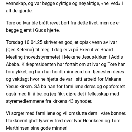
vennskap, og var begge dyktige og nøyaktige, «hel ved» i
alt de gjorde.
Tore og Ivar ble brått revet bort fra dette livet, men de er
begge gjemt i Guds hjerte.
Torsdag 10.04.25 skriver en god, etiopisk venn av Ivar
(Qes Ketema) til meg: I dag er vi på Executive Board
Meeting (hovedstyremøte) i Mekane Jesus-kirken i Addis
Abeba. Kirkepresidenten har fortalt om at Ivar og Tore har
forulykket, og han har holdt minneord om tjenesten deres
og vektlagt hvor helhjerta de var i sitt arbeid for Mekane
Yesus-kirken. Så ba han for familiene deres og oppfordret
også meg til å be, og jeg fikk gjøre det i fellesskap med
styremedlemmene fra kirkens 43 synoder.
Vi sørger med familiene og vil omslutte dem i våre bønner.
I takknemlighet lyser vi fred over Ivar Henriksen og Tore
Marthinsen sine gode minner!