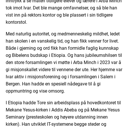
inntrykk å se måten tidligere elever og lærere i Arba Minch
tok imot Ivar. Det ble mange omfavnelser, og så ble han
vist inn på rektors kontor og ble plassert i sin tidligere
kontorstol.
Med naturlig autoritet, og medmenneskelig mildhet, ledet
han skolen i en vanskelig tid, og han fikk venner for livet.
Både i gjerning og ord fikk han formidle faglig kunnskap
og Bibelens budskap i Etiopia. Og hans jubileumshilsen til
den store forsamlingen vi møtte i Arba Minch i 2023 var å
gi misjonskallet videre til vennene der ute. Her hjemme var
Ivar aktiv i misjonsforening og i forsamlingen i Salem i
Bergen. Han hadde en spesiell nådegave til å gi
oppmuntring og vise omsorg.
I Etiopia hadde Tore sin arbeidsplass på hovedkontoret til
Mekane Yesus-kirken i Addis Abeba og på Mekane Yesus
Seminary (presteskolen og høyere utdanning innen
kirken). Han utviklet IT-systemene begge steder og