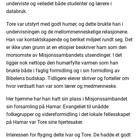
underviste og veiledet både studenter og lærere i
databruk.
Tore var utstyrt med godt humør, og dette brukte han i
undervisningen og de mellommenneskelige relasjonene.
Han var kontaktskapende og beriket miljøet rundt seg. Det
er ikke uten grunn at en etiopier beskriver ham som den
morsomste av Misjonssambandets utsendinger. I det
ligger nok nettopp den humørfylte varmen som han
brukte både i faglig formidling og i sin formidling av
Bibelens budskap. Tidligere elever skriver og forteller om
hvor verdsatt han var som lærer og medmenneske.
Her hjemme har han hatt sin plass i Misjonssambandet
sin forsamling på Hamar. Evangeliet til unådde
folkegrupper og videreformidling i det lokale fellesskapet
på Hamar var Tore sine hjertesaker.
Interessen for flyging delte Ivar og Tore. De hadde et godt