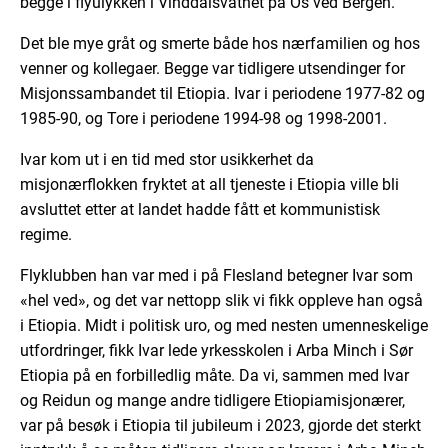
begge i flyulykken i Vinddalsvatnet på Os ved Bergen.
Det ble mye gråt og smerte både hos nærfamilien og hos
venner og kollegaer. Begge var tidligere utsendinger for
Misjonssambandet til Etiopia. Ivar i periodene 1977-82 og
1985-90, og Tore i periodene 1994-98 og 1998-2001.
Ivar kom ut i en tid med stor usikkerhet da
misjonærflokken fryktet at all tjeneste i Etiopia ville bli
avsluttet etter at landet hadde fått et kommunistisk
regime.
Flyklubben han var med i på Flesland betegner Ivar som
«hel ved», og det var nettopp slik vi fikk oppleve han også
i Etiopia. Midt i politisk uro, og med nesten umenneskelige
utfordringer, fikk Ivar lede yrkesskolen i Arba Minch i Sør
Etiopia på en forbilledlig måte. Da vi, sammen med Ivar
og Reidun og mange andre tidligere Etiopiamisjonærer,
var på besøk i Etiopia til jubileum i 2023, gjorde det sterkt