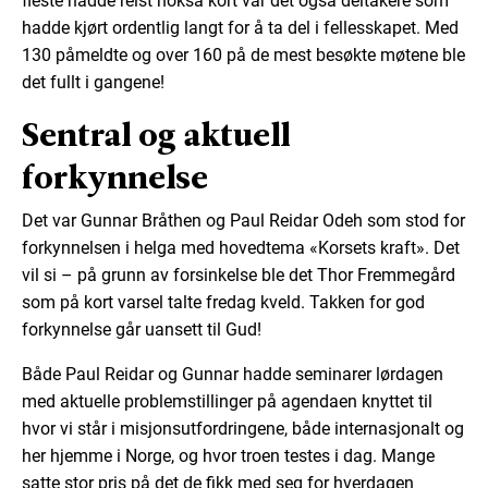
fleste hadde reist nokså kort var det også deltakere som
hadde kjørt ordentlig langt for å ta del i fellesskapet. Med
130 påmeldte og over 160 på de mest besøkte møtene ble
det fullt i gangene!
Sentral og aktuell
forkynnelse
Det var Gunnar Bråthen og Paul Reidar Odeh som stod for
forkynnelsen i helga med hovedtema «Korsets kraft». Det
vil si – på grunn av forsinkelse ble det Thor Fremmegård
som på kort varsel talte fredag kveld. Takken for god
forkynnelse går uansett til Gud!
Både Paul Reidar og Gunnar hadde seminarer lørdagen
med aktuelle problemstillinger på agendaen knyttet til
hvor vi står i misjonsutfordringene, både internasjonalt og
her hjemme i Norge, og hvor troen testes i dag. Mange
satte stor pris på det de fikk med seg for hverdagen