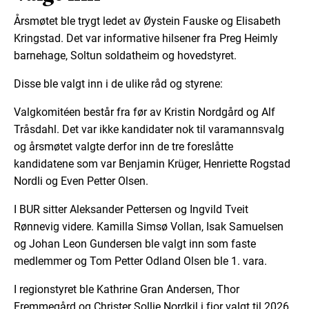
Årsmøtet ble trygt ledet av Øystein Fauske og Elisabeth
Kringstad. Det var informative hilsener fra Preg Heimly
barnehage, Soltun soldatheim og hovedstyret.
Disse ble valgt inn i de ulike råd og styrene:
Valgkomitéen består fra før av Kristin Nordgård og Alf
Tråsdahl. Det var ikke kandidater nok til varamannsvalg
og årsmøtet valgte derfor inn de tre foreslåtte
kandidatene som var Benjamin Krüger, Henriette Rogstad
Nordli og Even Petter Olsen.
I BUR sitter Aleksander Pettersen og Ingvild Tveit
Rønnevig videre. Kamilla Simsø Vollan, Isak Samuelsen
og Johan Leon Gundersen ble valgt inn som faste
medlemmer og Tom Petter Odland Olsen ble 1. vara.
I regionstyret ble Kathrine Gran Andersen, Thor
Fremmegård og Christer Sollie Nordkil i fjor valgt til 2026.