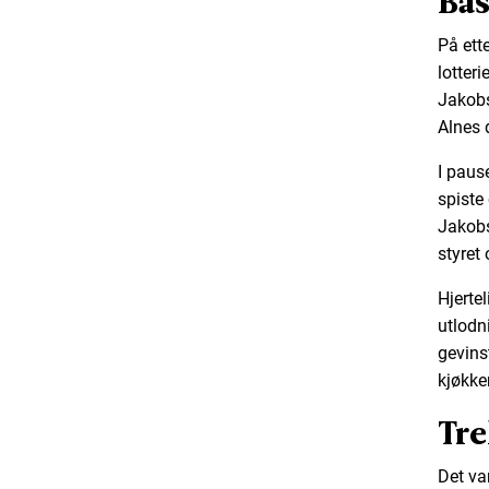
Bas
På ett
lotteri
Jakobs
Alnes 
I paus
spiste
Jakobs
styret 
Hjerte
utlodn
gevins
kjøkke
Tre
Det va