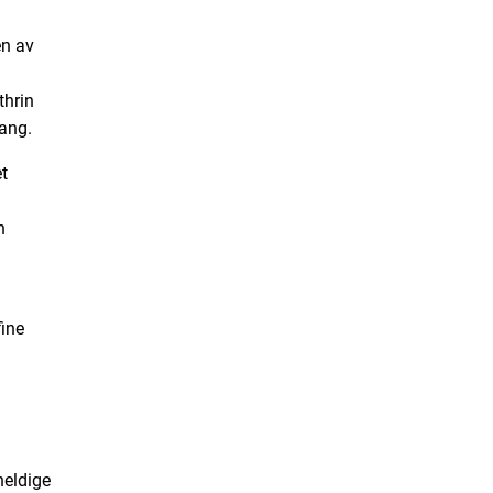
en av
thrin
ang.
t
n
fine
heldige