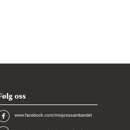
Følg oss
www.facebook.com/misjonssambandet