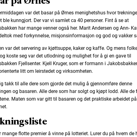
ar på Ørnes
ermiddagen var det basar på Ørnes menighetshus hvor trekning
et ble kunngjort. Der var vi samlet ca 40 personer. Fint å se at
bakken har mange venner også her.
Marit Andersen og Ann- Ka
deltok med forkynnelse, misjonsinformasjon og god og vakker s
en var det servering av kjøttsuppe, kaker og kaffe. Og mens folke
 og koste seg var det utlodning og mulighet for å gi en gave til
bakken Fjellsenter. Kjell Kruger, som er formann i Jakobsbakke
orienterte litt om leirstedet og virksomheten.
lig takk til alle dere som gjorde det mulig å gjennomføre denne
ingen og basaren. Alle dere som har solgt og kjøpt lodd. Alle de 
tene. Maten som var gitt til basaren og det praktiske arbeidet på
net.
kningsliste
r mange flotte premier å vinne på lotteriet. Lurer du på hvem de 