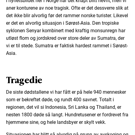
I nyhetsbildet her i Norge har det knapt blitt nevnt, men vi
aner konturene av noe tragisk. Ofte er det dessverre slik at
det ikke blir alvorlig før det rammer norske turister. Likevel
er det en alvorlig situasjon i Sørøst-Asia. Den tropiske
syklonen Senyar kombinert med kraftig monsunregn har
utløst flom og jordskred over store deler av Sumatra, der
vi er til stede. Sumatra er faktisk hardest rammet i Sørøst-
Asia.
Tragedie
De siste dødstallene vi har fått er på hele 940 mennesker
som er bekreftet døde, og rundt 400 savnet. Totalt i
regionen, det vil si Indonesia, Sri Lanka og Thailand, er
nesten 1800 døde så langt. Hundretusener er fordrevet fra
hjemmene sine, og hele landsbyer er skylt vekk.
Situasjonen har blitt så alvorlig på grunn av avskoging og