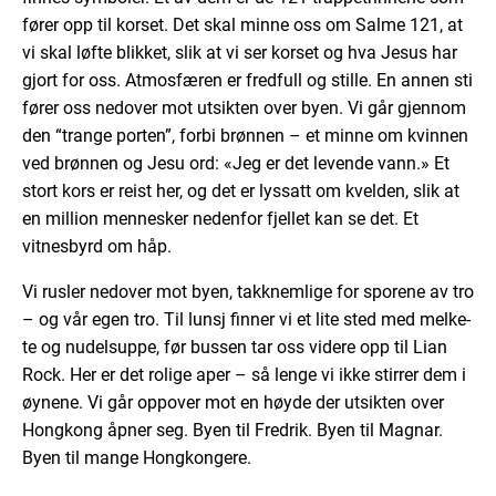
fører opp til korset. Det skal minne oss om Salme 121, at
vi skal løfte blikket, slik at vi ser korset og hva Jesus har
gjort for oss. Atmosfæren er fredfull og stille. En annen sti
fører oss nedover mot utsikten over byen. Vi går gjennom
den “trange porten”, forbi brønnen – et minne om kvinnen
ved brønnen og Jesu ord: «Jeg er det levende vann.» Et
stort kors er reist her, og det er lyssatt om kvelden, slik at
en million mennesker nedenfor fjellet kan se det. Et
vitnesbyrd om håp.
Vi rusler nedover mot byen, takknemlige for sporene av tro
– og vår egen tro. Til lunsj finner vi et lite sted med melke-
te og nudelsuppe, før bussen tar oss videre opp til Lian
Rock. Her er det rolige aper – så lenge vi ikke stirrer dem i
øynene. Vi går oppover mot en høyde der utsikten over
Hongkong åpner seg. Byen til Fredrik. Byen til Magnar.
Byen til mange Hongkongere.