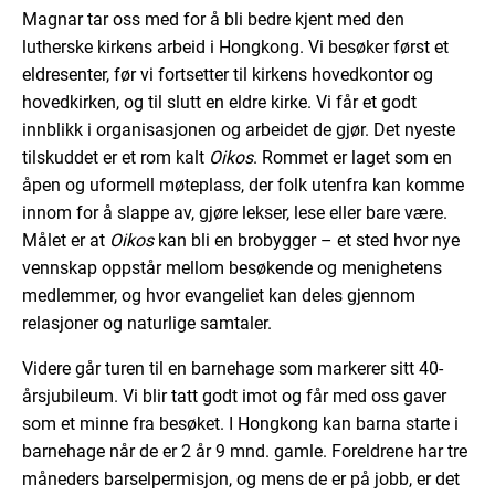
Magnar tar oss med for å bli bedre kjent med den
lutherske kirkens arbeid i Hongkong. Vi besøker først et
eldresenter, før vi fortsetter til kirkens hovedkontor og
hovedkirken, og til slutt en eldre kirke. Vi får et godt
innblikk i organisasjonen og arbeidet de gjør. Det nyeste
tilskuddet er et rom kalt
Oikos
. Rommet er laget som en
åpen og uformell møteplass, der folk utenfra kan komme
innom for å slappe av, gjøre lekser, lese eller bare være.
Målet er at
Oikos
kan bli en brobygger – et sted hvor nye
vennskap oppstår mellom besøkende og menighetens
medlemmer, og hvor evangeliet kan deles gjennom
relasjoner og naturlige samtaler.
Videre går turen til en barnehage som markerer sitt 40-
årsjubileum. Vi blir tatt godt imot og får med oss gaver
som et minne fra besøket. I Hongkong kan barna starte i
barnehage når de er 2 år 9 mnd. gamle. Foreldrene har tre
måneders barselpermisjon, og mens de er på jobb, er det