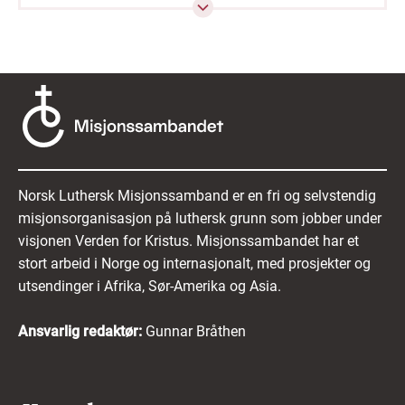
Be for møteserien som Magnar skal ha i
menigheter, “Finn ditt talent”
Flere forlater Hongkong. Be om nye arbeidere
både i skole og menighet.
Be om at evangeliet skal få nå inn til elever på
skolen
Be for rommet Oikos, at det kan være et
Norsk Luthersk Misjonssamband er en fri og selvstendig
redskap til å nå ut til nye, skape vennskap som
misjonsorganisasjon på luthersk grunn som jobber under
gjør at evangeliet kan deles.
visjonen Verden for Kristus. Misjonssambandet har et
stort arbeid i Norge og internasjonalt, med prosjekter og
utsendinger i Afrika, Sør-Amerika og Asia.
Ansvarlig redaktør:
Gunnar Bråthen