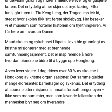
undervisningsrom og møter smilende elever og engasjerte
lærere. Det er tydelig at her skjer det mye læring. Etter
lunsj går turen til Tiu Keng Leng, der Tragediens leir lå,
stedet hvor skolen fikk sitt første skolebygg. Her besøker
vi et museum som forteller historien om flyktningleiren. Vi
får høre om hvordan Queen
Maud-skolen og sykehuset Håpets Havn ble grunnlagt av
kristne misjonærer med et brennende
samfunnsengasjement. Det er inspirerende å høre
hvordan pionerene bidro til å bygge opp Hongkong.
Arven lever videre. I dag drives over 60 % av skolene i
Hongkong av kristne organisasjoner. Det samme gjelder
mange eldresenter, barnehager og sykehus. Det er tydelig
at sporene etter misjonens innsats fortsatt preger byen –
ikke som monumenter, men som levende fellesskap der
mennesker bryr seg om hverandre.