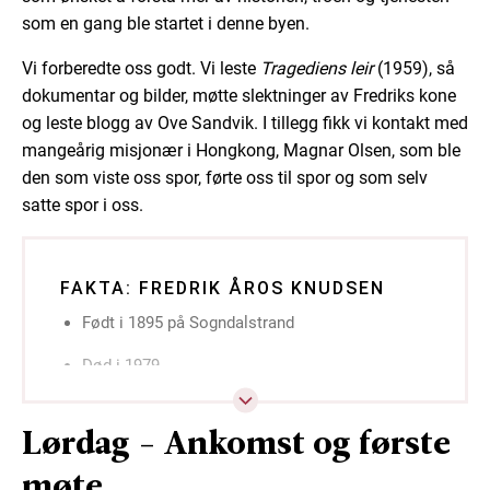
som en gang ble startet i denne byen.
Vi forberedte oss godt. Vi leste
Tragediens leir
(1959), så
dokumentar og bilder, møtte slektninger av Fredriks kone
og leste blogg av Ove Sandvik. I tillegg fikk vi kontakt med
mangeårig misjonær i Hongkong, Magnar Olsen, som ble
den som viste oss spor, førte oss til spor og som selv
satte spor i oss.
FAKTA: FREDRIK ÅROS KNUDSEN
Født i 1895 på Sogndalstrand
Død i 1979
Frelst i 1913
Lørdag - Ankomst og første
Reiste ut til Kina i 1921
møte