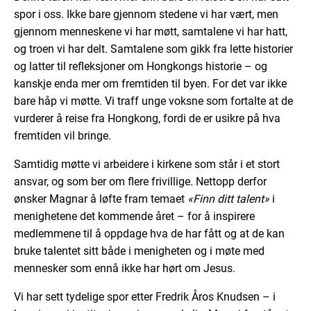
spor i oss. Ikke bare gjennom stedene vi har vært, men
gjennom menneskene vi har møtt, samtalene vi har hatt,
og troen vi har delt. Samtalene som gikk fra lette historier
og latter til refleksjoner om Hongkongs historie – og
kanskje enda mer om fremtiden til byen. For det var ikke
bare håp vi møtte. Vi traff unge voksne som fortalte at de
vurderer å reise fra Hongkong, fordi de er usikre på hva
fremtiden vil bringe.
Samtidig møtte vi arbeidere i kirkene som står i et stort
ansvar, og som ber om flere frivillige. Nettopp derfor
ønsker Magnar å løfte fram temaet
«Finn ditt talent»
i
menighetene det kommende året – for å inspirere
medlemmene til å oppdage hva de har fått og at de kan
bruke talentet sitt både i menigheten og i møte med
mennesker som ennå ikke har hørt om Jesus.
Vi har sett tydelige spor etter Fredrik Åros Knudsen – i