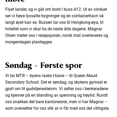
Giftet seg med Ellen i 1932
Flyet lander, og vi går om bord i buss A12. Ut av vinduet
Flyktet fra Kina i 1949
ser vi høye lyssatte bygninger og en containerhavn så
Var i Hongkong til 1956
langt øyet kan se. Bussen tar oss til Hongkong-øya, til
hotellet som vi skal ha de neste åtte dagene. Magnar
Reiste ut på kortere opphold etter 1956
Olsen møter oss i resepsjonen, norsk mat overleveres og
Var både mentor og founder for skolen
morgendagen planlegges.
Var i misjonens tjeneste hele sitt liv
Søndag - Første spor
Fun fact: Slektningene som reiste er engasjert i
Vi tar MTR – byens raske t-bane – til Queen Maud
pinsemenigheten Betania i Sokndal.
Secondary School. Det er søndag, og skolens gymsal er
gjort om til gudstjenesterom. Vi setter oss i benkeradene
og kjenner på en blanding av spenning og høytid. Rundt
oss snakkes det bare kantonesisk, men vi har Magnar –
som oversetter for oss slik at vi får med oss det viktigste.