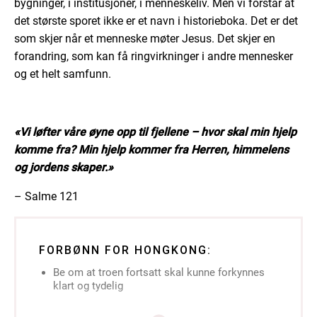
bygninger, i institusjoner, i menneskeliv. Men vi forstår at
det største sporet ikke er et navn i historieboka. Det er det
som skjer når et menneske møter Jesus. Det skjer en
forandring, som kan få ringvirkninger i andre mennesker
og et helt samfunn.
«Vi løfter våre øyne opp til fjellene – hvor skal min hjelp
komme fra? Min hjelp kommer fra Herren, himmelens
og jordens skaper.»
– Salme 121
FORBØNN FOR HONGKONG:
Be om at troen fortsatt skal kunne forkynnes
klart og tydelig
Be for Carol og Magnar og deres tjeneste