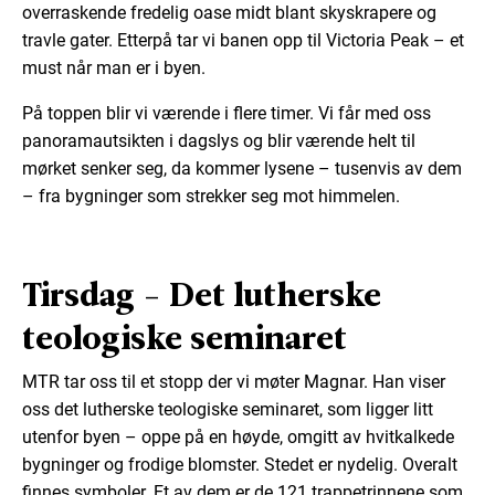
overraskende fredelig oase midt blant skyskrapere og
travle gater. Etterpå tar vi banen opp til Victoria Peak – et
must når man er i byen.
På toppen blir vi værende i flere timer. Vi får med oss
panoramautsikten i dagslys og blir værende helt til
mørket senker seg, da kommer lysene – tusenvis av dem
– fra bygninger som strekker seg mot himmelen.
Tirsdag - Det lutherske
teologiske seminaret
MTR tar oss til et stopp der vi møter Magnar. Han viser
oss det lutherske teologiske seminaret, som ligger litt
utenfor byen – oppe på en høyde, omgitt av hvitkalkede
bygninger og frodige blomster. Stedet er nydelig. Overalt
finnes symboler. Et av dem er de 121 trappetrinnene som