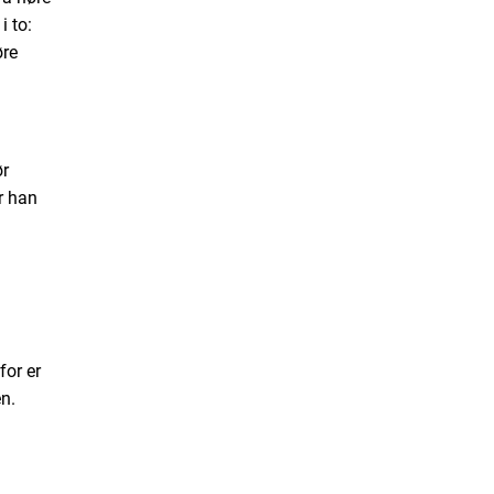
i to:
øre
ør
r han
for er
en.