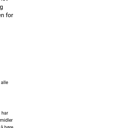
og
n for
alle
 har
rmidler
 å høre