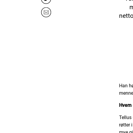
m
nett
Han hø
mennes
Hvem e
Tellus
røtter
mye gj