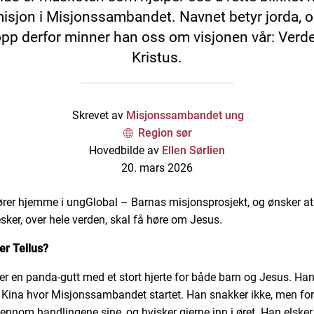
isjon i Misjonssambandet. Navnet betyr jorda, 
opp derfor minner han oss om visjonen vår: Verde
Kristus.
Skrevet av
Misjonssambandet ung
Region sør
Hovedbilde av
Ellen Sørlien
20. mars 2026
rer hjemme i ungGlobal – Barnas misjonsprosjekt, og ønsker at 
ker, over hele verden, skal få høre om Jesus.
r Tellus?
 er en panda-gutt med et stort hjerte for både barn og Jesus. Han
 i Kina hvor Misjonssambandet startet. Han snakker ikke, men fo
ennom handlingene sine, og hvisker gjerne inn i øret. Han elsker