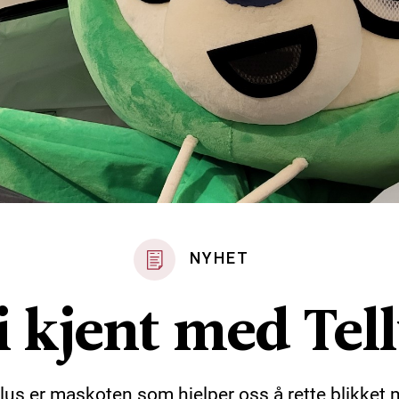
NYHET
i kjent med Tel
llus er maskoten som hjelper oss å rette blikket 