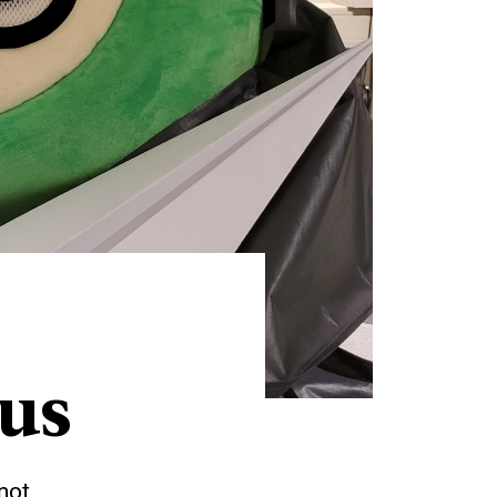
lus
mot