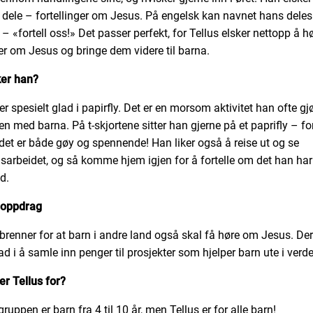
 dele – fortellinger om Jesus. På engelsk kan navnet hans deles 
 – «fortell oss!» Det passer perfekt, for Tellus elsker nettopp å h
ier om Jesus og bringe dem videre til barna.
ker han?
er spesielt glad i papirfly. Det er en morsom aktivitet han ofte gj
 med barna. På t-skjortene sitter han gjerne på et paprifly – fo
det er både gøy og spennende! Han liker også å reise ut og se
sarbeidet, og så komme hjem igjen for å fortelle om det han har
d.
 oppdrag
 brenner for at barn i andre land også skal få høre om Jesus. Der
ad i å samle inn penger til prosjekter som hjelper barn ute i verd
r Tellus for?
ruppen er barn fra 4 til 10 år, men Tellus er for alle barn!