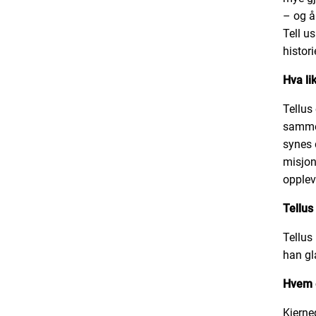
– og å
Tell us
histor
Hva li
Tellus 
sammen
synes 
misjon
opplev
Tellus
Tellus
han gl
Hvem e
Kjerneg