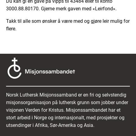
Du kan gi en gave på vipps til 43484 eller til konto
3000.88.80170. Gjerne merk gaven med «Leirfond».
Takk til alle som ønsker å være med og gjøre leir mulig for
flere.
Norsk Luthersk Misjonssamband er en fri og selvstendig
misjonsorganisasjon på luthersk grunn som jobber under
visjonen Verden for Kristus. Misjonssambandet har et
stort arbeid i Norge og internasjonalt, med prosjekter og
utsendinger i Afrika, Sør-Amerika og Asia.