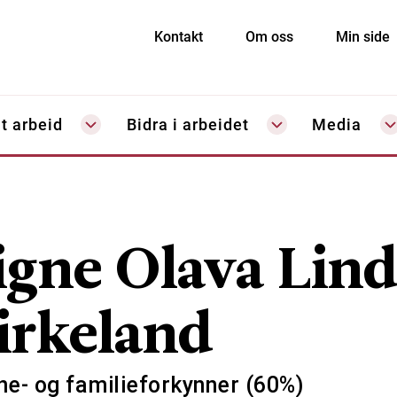
Kontakt
Om oss
Min side
t arbeid
Bidra i arbeidet
Media
igne Olava Linde
irkeland
ne- og familieforkynner (60%)