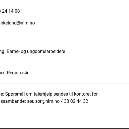
8 24 14 08
birkeland@nlm.no
ng:
Barne- og ungdomsarbeidere
er:
Region sør
e:
Spørsmål om talerhjelp sendes til kontoret for
ssambandet sør, sor@nlm.no / 38 02 44 32