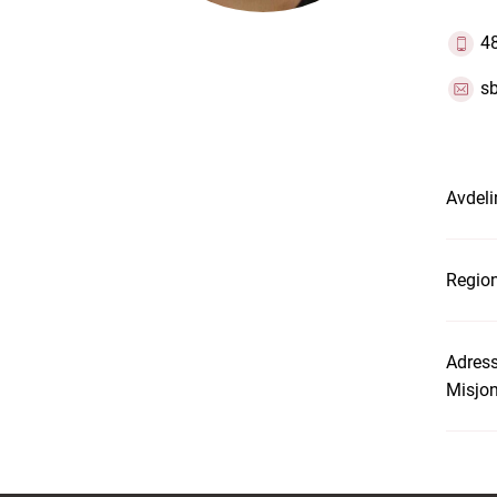
4
s
Avdeli
Region
Adress
Misjon