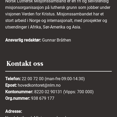
Norsk Luthersk Misjonssamband er en fri og selvstendig
misjonsorganisasjon på luthersk grunn som jobber under
visjonen Verden for Kristus. Misjonssambandet har et
stort arbeid i Norge og internasjonalt, med prosjekter og
utsendinger i Afrika, Sør-Amerika og Asia.
Ansvarlig redaktør:
Gunnar Bråthen
Kontakt oss
Telefon:
22 00 72 00 (man-fre 09:00-14:30)
Epost:
hovedkontoret@nlm.no
Kontonummer:
8220 02 90131 (Vipps: 700 000)
Org.nummer:
938 679 177
Adresse: