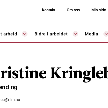
Kontakt
Om oss
Min side
t arbeid
Bidra i arbeidet
Media
ristine Kringle
ending
goa@nlm.no