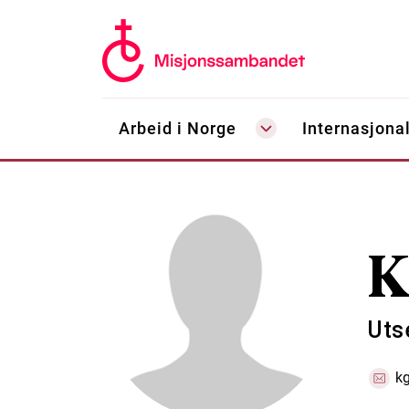
Arbeid i Norge
Internasjonal
K
Uts
k