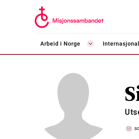
Arbeid i Norge
Internasjonal
S
Uts
s