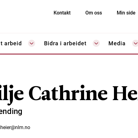
Kontakt
Om oss
Min side
t arbeid
Bidra i arbeidet
Media
ilje Cathrine He
ending
cheier@nlm.no