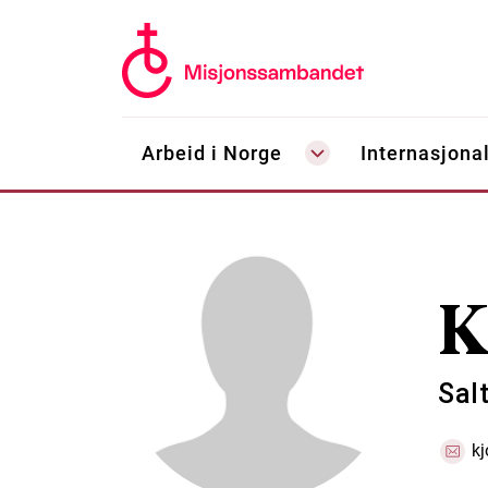
Arbeid i Norge
Internasjonal
K
Salt
k