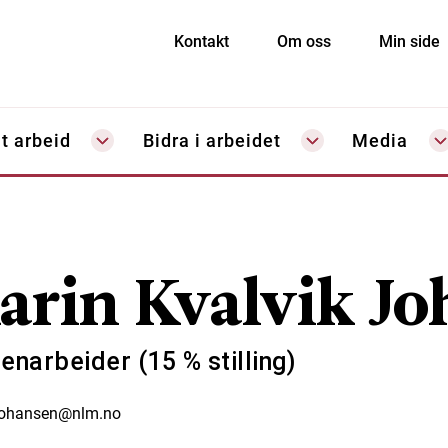
Kontakt
Om oss
Min side
t arbeid
Bidra i arbeidet
Media
arin Kvalvik J
enarbeider (15 % stilling)
johansen@nlm.no