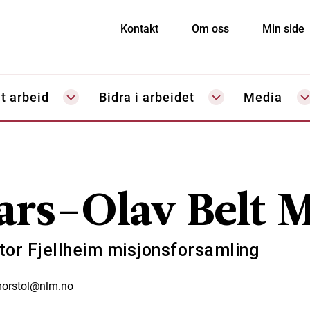
Kontakt
Om oss
Min side
t arbeid
Bidra i arbeidet
Media
ars-Olav Belt M
tor Fjellheim misjonsforsamling
morstol@nlm.no