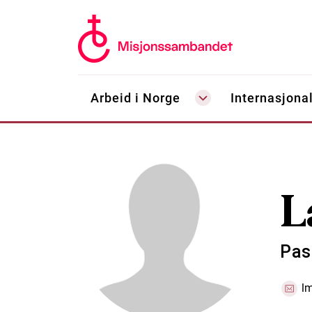
Arbeid i Norge
Internasjonal
L
Pas
l