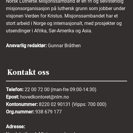
Norsk Luthersk Misjonssamband er en fri og selvstendig
misjonsorganisasjon på luthersk grunn som jobber under
visjonen Verden for Kristus. Misjonssambandet har et
stort arbeid i Norge og internasjonalt, med prosjekter og
utsendinger i Afrika, Sør-Amerika og Asia.
Ansvarlig redaktør:
Gunnar Bråthen
Kontakt oss
Telefon:
22 00 72 00 (man-fre 09:00-14:30)
Epost:
hovedkontoret@nlm.no
Kontonummer:
8220 02 90131 (Vipps: 700 000)
Org.nummer:
938 679 177
Adresse: