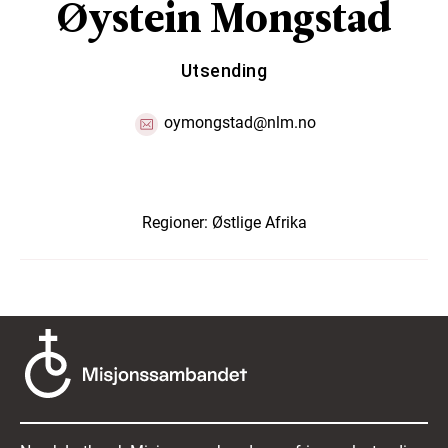
Øystein Mongstad
Utsending
oymongstad@nlm.no
Regioner:
Østlige Afrika