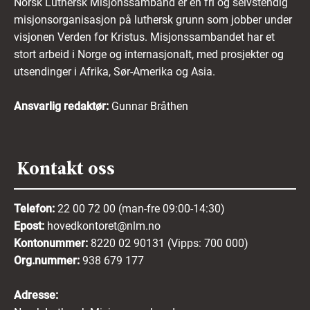
Norsk Luthersk Misjonssamband er en fri og selvstendig
misjonsorganisasjon på luthersk grunn som jobber under
visjonen Verden for Kristus. Misjonssambandet har et
stort arbeid i Norge og internasjonalt, med prosjekter og
utsendinger i Afrika, Sør-Amerika og Asia.
Ansvarlig redaktør:
Gunnar Bråthen
Kontakt oss
Telefon:
22 00 72 00 (man-fre 09:00-14:30)
Epost:
hovedkontoret@nlm.no
Kontonummer:
8220 02 90131 (Vipps: 700 000)
Org.nummer:
938 679 177
Adresse: