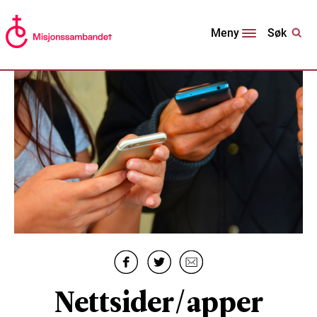
Søk
Meny
Nettsider/apper