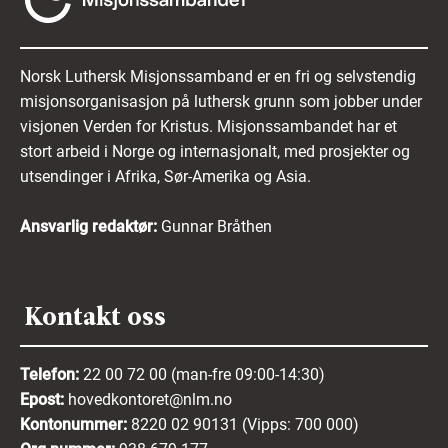
akseptert retningslinjene ovenfor.
Erklærer du at opplysningene i søknaden
Norsk Luthersk Misjonssamband er en fri og selvstendig
din er fullstendige og riktige.
misjonsorganisasjon på luthersk grunn som jobber under
visjonen Verden for Kristus. Misjonssambandet har et
Samtykker du til behandling og
stort arbeid i Norge og internasjonalt, med prosjekter og
ivaretakelse av de innsendte
utsendinger i Afrika, Sør-Amerika og Asia.
opplysningene.
Mer informasjon om hvordan vi behandler dine
Ansvarlig redaktør:
Gunnar Bråthen
personopplysninger finner du i
vår
personvernerklæring her
.
Kontakt oss
Telefon:
22 00 72 00 (man-fre 09:00-14:30)
Epost:
hovedkontoret@nlm.no
Kontonummer:
8220 02 90131 (Vipps: 700 000)