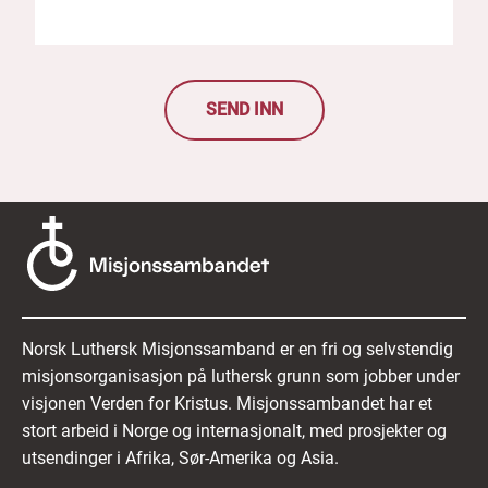
helst mulighet til å trekke tilbake samtykket til at
vi behandler personopplysningene dine i en
rekrutteringsprosess. Dette kan gjøres ved å
kontakte oss på e-post
. Vi kommer da til å fjerne
søknaden og slette personopplysningene som er
SEND INN
forbundet med søknaden fra
rekrutteringssystemet.
Ved å sende inn din søknad:
Erklærer du at du har lest, forstått og
akseptert retningslinjene ovenfor.
Erklærer du at opplysningene i søknaden
Norsk Luthersk Misjonssamband er en fri og selvstendig
din er fullstendige og riktige.
misjonsorganisasjon på luthersk grunn som jobber under
visjonen Verden for Kristus. Misjonssambandet har et
Samtykker du til behandling og
stort arbeid i Norge og internasjonalt, med prosjekter og
ivaretakelse av de innsendte
utsendinger i Afrika, Sør-Amerika og Asia.
opplysningene.