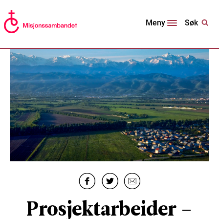
Søk
Meny
Prosjektarbeider –