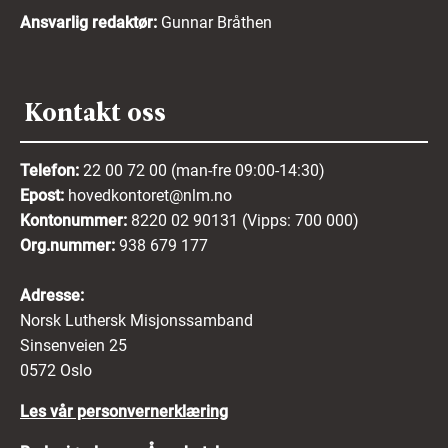
Mer informasjon om hvordan vi behandler dine
Ansvarlig redaktør:
Gunnar Bråthen
personopplysninger finner du i
vår
personvernerklæring her
.
Kontakt oss
Telefon:
22 00 72 00 (man-fre 09:00-14:30)
Epost:
hovedkontoret@nlm.no
Kontonummer:
8220 02 90131 (Vipps: 700 000)
Org.nummer:
938 679 177
Adresse:
Norsk Luthersk Misjonssamband
Sinsenveien 25
0572 Oslo
Les vår personvernerklæring