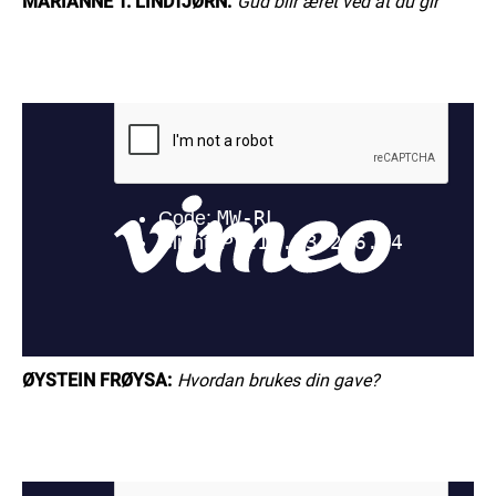
MARIANNE T. LINDTJØRN:
Gud blir æret ved at du gir
ØYSTEIN FRØYSA:
Hvordan brukes din gave?