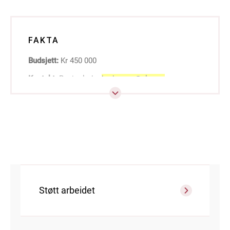
FAKTA
Budsjett:
Kr 450 000
Kontakt:
Regionleder
badnanes@nlm.no
Støtt arbeidet