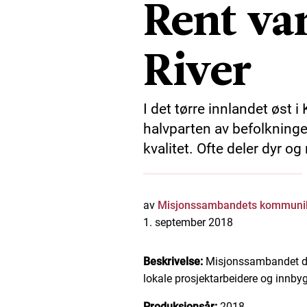
Rent va
River
I det tørre innlandet øst i
halvparten av befolkninge
kvalitet. Ofte deler dyr 
av
Misjonssambandets kommunik
1. september 2018
Beskrivelse:
Misjonssambandet dri
lokale prosjektarbeidere og innbyg
Produksjonsår:
2018