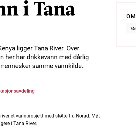
nn i Tana
OM
Øs
 Kenya ligger Tana River. Over
n her har drikkevann med dårlig
og mennesker samme vannkilde.
asjonsavdeling
ver et vannprosjekt med støtte fra Norad. Møt
gere i Tana River.