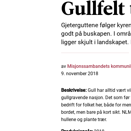
Gullfelt
Gjeterguttene følger kyren
godt på buskapen. I områd
ligger skjult i landskapet.
av
Misjonssambandets kommunik
9. november 2018
Beskrivelse:
Gull har alltid vært vi
gullgravende nasjon. Det som før 
bedrift for folket her, både for me
bordet, men bare på kort sikt. NLM
hullene og plante trær.