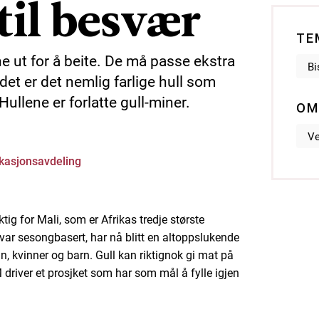
 til besvær
TE
e ut for å beite. De må passe ekstra
Bi
et er det nemlig farlige hull som
 Hullene er forlatte gull-miner.
OM
Ve
asjonsavdeling
ktig for Mali, som er Afrikas tredje største
var sesongbasert, har nå blitt en altoppslukende
nn, kvinner og barn. Gull kan riktignok gi mat på
 driver et prosjket som har som mål å fylle igjen