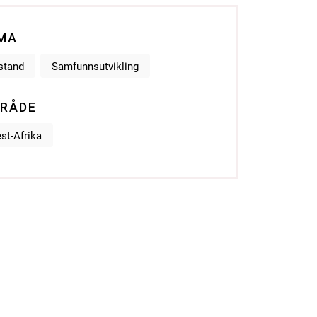
MA
stand
Samfunnsutvikling
RÅDE
st-Afrika