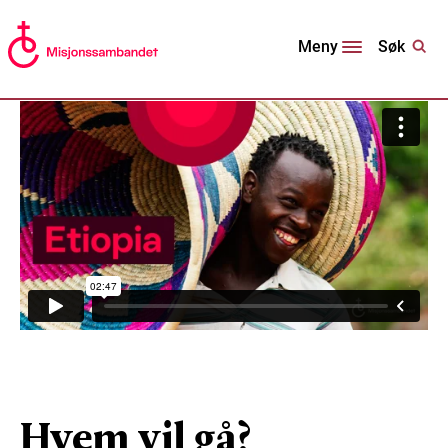
Søk
Meny
Hvem vil gå?