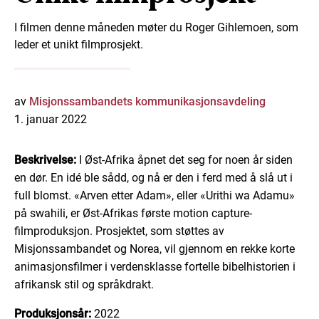
I filmen denne måneden møter du Roger Gihlemoen, som
leder et unikt filmprosjekt.
av
Misjonssambandets kommunikasjonsavdeling
1. januar 2022
Beskrivelse:
I Øst-Afrika åpnet det seg for noen år siden
en dør. En idé ble sådd, og nå er den i ferd med å slå ut i
full blomst. «Arven etter Adam», eller «Urithi wa Adamu»
på swahili, er Øst-Afrikas første motion capture-
filmproduksjon. Prosjektet, som støttes av
Misjonssambandet og Norea, vil gjennom en rekke korte
animasjonsfilmer i verdensklasse fortelle bibelhistorien i
afrikansk stil og språkdrakt.
Produksjonsår:
2022