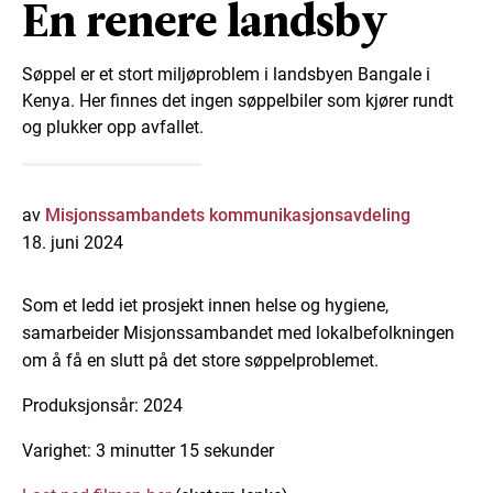
En renere landsby
Søppel er et stort miljøproblem i landsbyen Bangale i
Kenya. Her finnes det ingen søppelbiler som kjører rundt
og plukker opp avfallet.
av
Misjonssambandets kommunikasjonsavdeling
18. juni 2024
Som et led
d
i
et
prosjekt
innen
helse
og hyg
i
ene
,
samarbeider Misjonssambandet med lokalbefolkningen
om å få en slutt på det store søppelproblemet.
Produksjonsår: 2024
Varighet: 3 minutter 15 sekunder