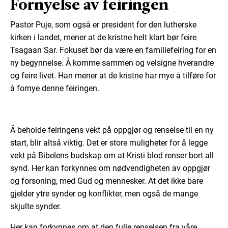
Fornyelse av feiringen
Pastor Puje, som også er president for den lutherske
kirken i landet, mener at de kristne helt klart bør feire
Tsagaan Sar. Fokuset bør da være en familiefeiring for en
ny begynnelse. Å komme sammen og velsigne hverandre
og feire livet. Han mener at de kristne har mye å tilføre for
å fornye denne feiringen.
Å beholde feiringens vekt på oppgjør og renselse til en ny
start, blir altså viktig. Det er store muligheter for å legge
vekt på Bibelens budskap om at Kristi blod renser bort all
synd. Her kan forkynnes om nødvendigheten av oppgjør
og forsoning, med Gud og mennesker. At det ikke bare
gjelder ytre synder og konflikter, men også de mange
skjulte synder.
Her kan forkynnes om at den fulle renselsen fra våre